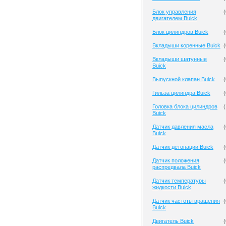
Блок управления
(
двигателем Buick
Блок цилиндров Buick
(
Вкладыши коренные Buick
(
Вкладыши шатунные
(
Buick
Выпускной клапан Buick
(
Гильза цилиндра Buick
(
Головка блока цилиндров
(
Buick
Датчик давления масла
(
Buick
Датчик детонации Buick
(
Датчик положения
(
распредвала Buick
Датчик температуры
(
жидкости Buick
Датчик частоты вращения
(
Buick
Двигатель Buick
(