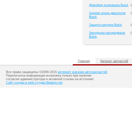
Демпфер коленвала Buick
(
Задняя опора двигателя
(
Buick
Защита картера Buick
(
Звездочка распредвала
(
Buick
Главная
Каталог запчастей
Все права защищены ©2009-2015
интернет магазин автозапчастей
Перепечатка информации возможна только при наличии
согласия администратора и активной ссылки на источник!
Сайт создан в web-студии Beatom.net