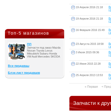
B
19 Апреля 2016 21:18
(2
B
19 Апреля 2016 21:18
(2
B
16 Февраля 2016 15:49
Топ-5 магазинов
г.
B
23 Августа 2015 18:58
ПП
г.
Запчасти под заказ Mazda
Nissan Toyota Lexus
B
3 Июля 2015 09:36
Mitsubishi Subaru Honda
(2
VW Audi Mercedes SKODA
B
22 Июня 2015 22:28
Все продавцы
(2
Блэк-лист продавцов
B
25 Апреля 2013 13:53
г.
« Первая
< Пре
Запчасти к дру