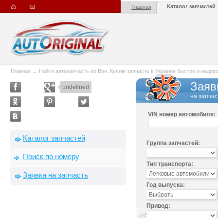
Каталог запчастей
Главная
Главная
→
Найти автозапчасть по Вин. Куплю запчасть в Украине быстро и недорого
Заяв
undefined
на запчас
VIN номер автомобиля:
Каталог запчастей
Группа запчастей:
Поиск по номеру
Тип транспорта:
Заявка на запчасть
Год выпуска:
Привод: