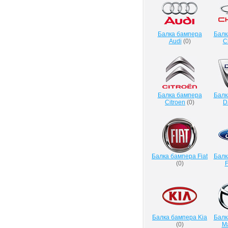
Балка бампера
Балк
Audi
(
0
)
C
Балка бампера
Балк
Citroen
(
0
)
D
Балка бампера Fiat
Балк
(
0
)
F
Балка бампера Kia
Балк
(
0
)
M