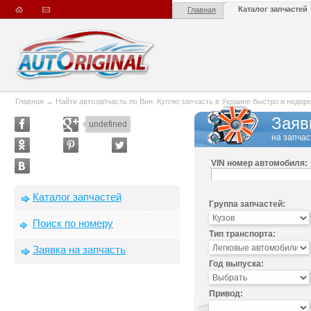
Каталог запчастей
Главная
Главная
→
Найти автозапчасть по Вин. Куплю запчасть в Украине быстро и недорого
Заяв
undefined
на запчас
VIN номер автомобиля:
Каталог запчастей
Группа запчастей:
Поиск по номеру
Тип транспорта:
Заявка на запчасть
Год выпуска:
Привод: