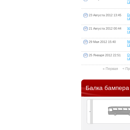
г.
Da
23 Августа 2012 13:45
г.
V
21 Августа 2012 00:44
г.
Ni
29 Мая 2012 15:40
г.
O
25 Января 2012 22:51
г.
« Первая
< П
Балка бампера