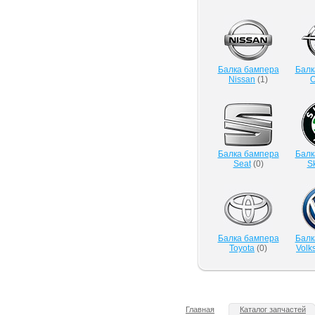
Балка бампера
Балк
Nissan
(
1
)
O
Балка бампера
Балк
Seat
(
0
)
S
Балка бампера
Балк
Toyota
(
0
)
Volk
Главная
Каталог запчастей