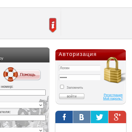
Авторизация
ру
 номер:
Запомнить
Регистрация
Мой пароль?
ателя:
:
Твиты от @AutOriginalShop