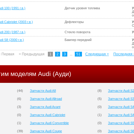
di 100 (1991 г.в.)
Датчик уровня топлива
У
Д
о
di Cabriolet (2003 г.в.)
Дефлекторы
У
О
di 200 (1987 г.в.)
Стекло поворота
У
di S8 (2000 г.в.)
Бампер передний
У
Д
о
« Первая
< Предыдущая
1
2
3
...
51
Следующая >
Последняя 
гим моделям Audi (Ауди)
(
44
)
Запчасти Audi A8
(
8
)
Запчасти Audi S
(
6
)
Запчасти Audi Allroad
(
5
)
Запчасти Audi S
(
3
)
Запчасти Audi Avant
(
0
)
Запчасти Audi S
(
0
)
Запчасти Audi Cabriolet
(
1
)
Запчасти Audi S
(
1
)
Запчасти Audi Convertible
(
0
)
Запчасти Audi S
(
39
)
Запчасти Audi Coupe
(
0
)
Запчасти Audi S