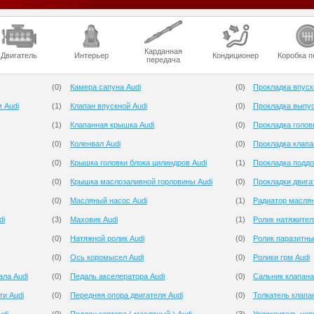
Карданная
Двигатель
Интерьер
Кондиционер
Коробка п
передача
(
0
)
Камера сапуна Audi
(
0
)
Прокладка впуск
 Audi
(
1
)
Клапан впускной Audi
(
0
)
Прокладка выпус
(
1
)
Клапанная крышка Audi
(
0
)
Прокладка голов
(
0
)
Коленвал Audi
(
0
)
Прокладка клапа
(
0
)
Крышка головки блока цилиндров Audi
(
1
)
Прокладка поддо
(
0
)
Крышка маслозаливной горловины Audi
(
0
)
Прокладки двига
(
0
)
Масляный насос Audi
(
1
)
Радиатор маслян
di
(
3
)
Маховик Audi
(
1
)
Ролик натяжител
(
0
)
Натяжной ролик Audi
(
0
)
Ролик паразитны
(
0
)
Ось коромысел Audi
(
0
)
Ролики грм Audi
ала Audi
(
0
)
Педаль акселератора Audi
(
0
)
Сальник клапана
ти Audi
(
0
)
Передняя опора двигателя Audi
(
0
)
Толкатель клапа