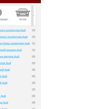
ередач
Кузов
Масла
Мост
Подвеска
ного коллектора Audi
(
0
)
кного коллектора Audi
(
0
)
ки блока цилиндров Audi
(
1
)
нной крышки Audi
(
1
)
на картера Audi
(
0
)
теля Audi
(
0
)
ый Audi
(
0
)
я Audi
(
0
)
й Audi
(
0
)
(
2
)
 Audi
(
0
)
на Audi
(
0
)