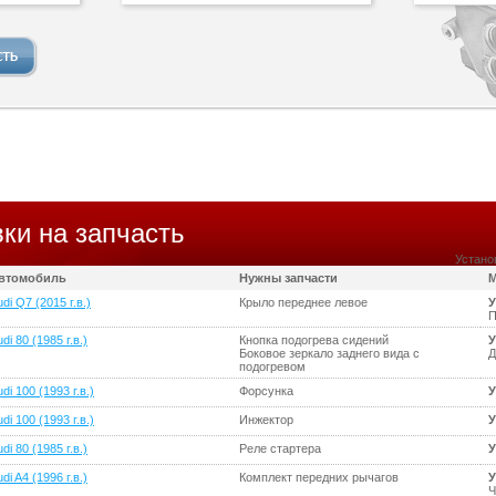
ки на запчасть
Устано
втомобиль
Нужны запчасти
М
di Q7 (2015 г.в.)
Крыло переднее левое
У
П
di 80 (1985 г.в.)
Кнопка подогрева сидений
У
Боковое зеркало заднего вида с
Д
подогревом
di 100 (1993 г.в.)
Форсунка
У
di 100 (1993 г.в.)
Инжектор
У
di 80 (1985 г.в.)
Реле стартера
У
di A4 (1996 г.в.)
Комплект передних рычагов
У
Ч