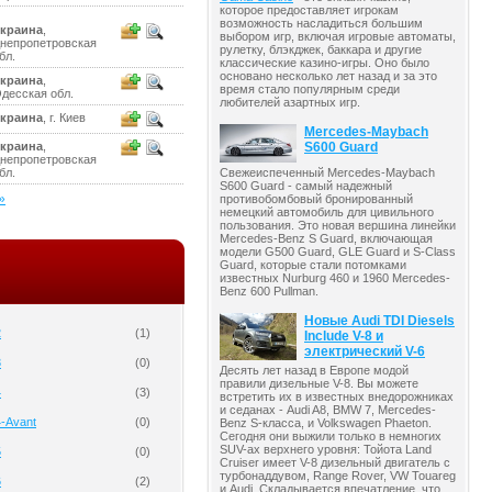
которое предоставляет игрокам
возможность насладиться большим
краина
,
выбором игр, включая игровые автоматы,
непропетровская
рулетку, блэкджек, баккара и другие
бл.
классические казино-игры. Оно было
основано несколько лет назад и за это
краина
,
время стало популярным среди
десская обл.
любителей азартных игр.
краина
, г. Киев
Mercedes-Maybach
краина
,
S600 Guard
непропетровская
бл.
Свежеиспеченный Mercedes-Maybach
S600 Guard - самый надежный
»
противобомбовый бронированный
немецкий автомобиль для цивильного
пользования. Это новая вершина линейки
Mercedes-Benz S Guard, включающая
модели G500 Guard, GLE Guard и S-Class
Guard, которые стали потомками
известных Nurburg 460 и 1960 Mercedes-
Benz 600 Pullman.
Новые Audi TDI Diesels
2
(
1
)
Include V-8 и
электрический V-6
3
(
0
)
Десять лет назад в Европе модой
правили дизельные V-8. Вы можете
4
(
3
)
встретить их в известных внедорожниках
и седанах - Audi A8, BMW 7, Mercedes-
4-Avant
(
0
)
Benz S-класса, и Volkswagen Phaeton.
Сегодня они выжили только в немногих
SUV-ах верхнего уровня: Тойота Land
5
(
0
)
Cruiser имеет V-8 дизельный двигатель с
турбонаддувом, Range Rover, VW Touareg
6
(
2
)
и Audi. Складывается впечатление, что