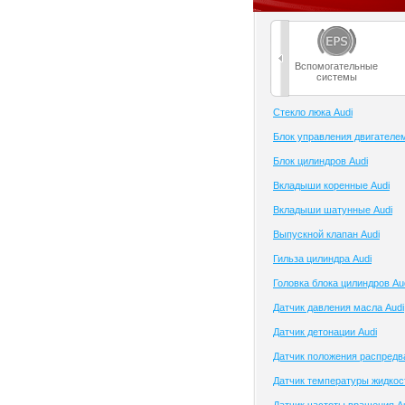
Вспомогательные
системы
Cтекло люка Audi
Блок управления двигателем
Блок цилиндров Audi
Вкладыши коренные Audi
Вкладыши шатунные Audi
Выпускной клапан Audi
Гильза цилиндра Audi
Головка блока цилиндров Au
Датчик давления масла Audi
Датчик детонации Audi
Датчик положения распредв
Датчик температуры жидкос