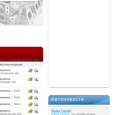
вите последнюю версию Flash
естоположение
краина
,
олтавская обл.
краина
,
онецкая обл.
краина
, г. Киев
краина
, г. Киев
Автоновости
краина
, г. Киев
краина
,
Gama Casino
ерниговская обл.
Gama Casino
- это онлайн-казино,