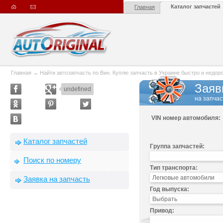
Каталог запчастей
Главная
Главная
→
Найти автозапчасть по Вин. Куплю запчасть в Украине быстро и недорого
Заяв
undefined
на запчас
VIN номер автомобиля:
Каталог запчастей
Группа запчастей:
Поиск по номеру
Тип транспорта:
Заявка на запчасть
Год выпуска:
Привод: