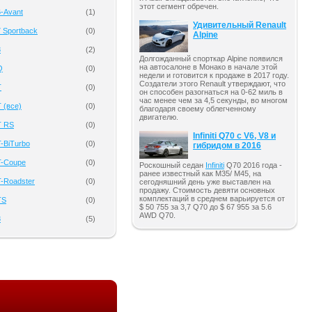
этот сегмент обречен.
6-Avant
(
1
)
Удивительный Renault
 Sportback
(
0
)
Alpine
8
(
2
)
Долгожданный спорткар Alpine появился
на автосалоне в Монако в начале этой
Q
(
0
)
недели и готовится к продаже в 2017 году.
Создатели этого Renault утверждают, что
T
(
0
)
он способен разогнаться на 0-62 миль в
час менее чем за 4,5 секунды, во многом
 (все)
(
0
)
благодаря своему облегченному
двигателю.
T RS
(
0
)
Infiniti Q70 с V6, V8 и
-BiTurbo
(
0
)
гибридом в 2016
T-Coupe
(
0
)
Роскошный седан
Infiniti
Q70 2016 года -
ранее известный как M35/ M45, на
T-Roadster
(
0
)
сегодняшний день уже выставлен на
продажу. Стоимость девяти основных
комплектаций в среднем варьируется от
TS
(
0
)
$ 50 755 за 3,7 Q70 до $ 67 955 за 5.6
AWD Q70.
8
(
5
)