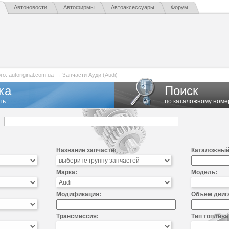
Автоновости
Автофирмы
Автоаксессуары
Форум
. autoriginal.com.ua
→
Запчасти Ауди (Audi)
ка
Поиск
ть
по каталожному номе
Название запчасти:
Каталожный
Марка:
Модель:
Модификация:
Объём двиг
Трансмиссия:
Тип топлива