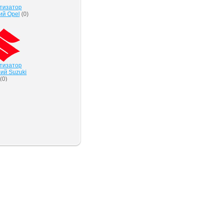
тизатор
ий Opel
(
0
)
тизатор
ий Suzuki
(
0
)