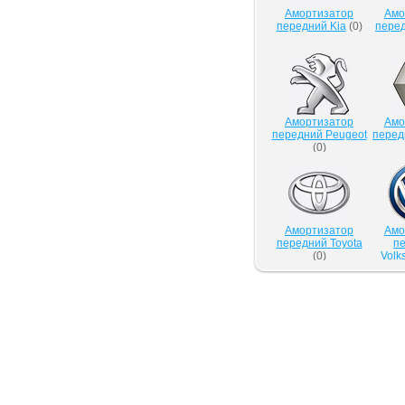
Амортизатор
Амо
передний Kia
(
0
)
пере
Амортизатор
Амо
передний Peugeot
перед
(
0
)
Амортизатор
Амо
передний Toyota
п
(
0
)
Volk