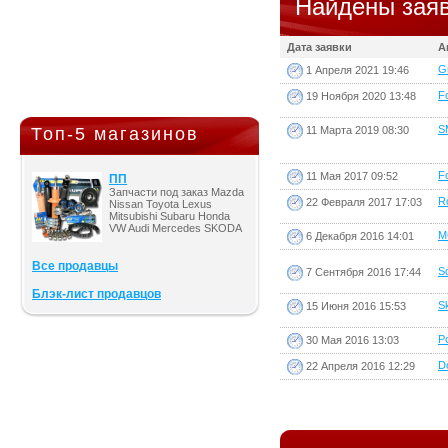
Найдены заяв
Дата заявки
А
G
1 Апреля 2021 19:46
Fo
19 Ноября 2020 13:48
S
11 Марта 2019 08:30
Топ-5 магазинов
Fo
11 Мая 2017 09:52
ПП
Запчасти под заказ Mazda
Ro
22 Февраля 2017 17:03
Nissan Toyota Lexus
Mitsubishi Subaru Honda
VW Audi Mercedes SKODA
M
6 Декабря 2016 14:01
Все продавцы
So
7 Сентября 2016 17:44
Блэк-лист продавцов
Sk
15 Июня 2016 15:53
Po
30 Мая 2016 13:03
D
22 Апреля 2016 12:29