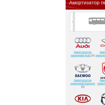
Амортизатор п
Амортизатор
Амо
передний Audi
(
0
)
передн
Амортизатор
Амо
передний Daewoo
пере
(
0
)