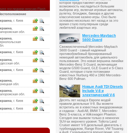
которое предоставляет игрокам
возможность насладиться большим
вите последнюю версию Flash
выбором игр, включая игровые автоматы,
рулетку, блэкджек, баккара и другие
естоположение
классические казино-игры. Оно было
краина
, г. Киев
основано несколько лет назад и за это
время стало популярным среди
любителей азартных игр.
краина
,
апорожская обл.
Mercedes-Maybach
краина
,
S600 Guard
ернопольская
бл.
Свежеиспеченный Mercedes-Maybach
S600 Guard - самый надежный
краина
, г. Киев
противобомбовый бронированный
немецкий автомобиль для цивильного
краина
,
пользования. Это новая вершина линейки
десская обл.
Mercedes-Benz S Guard, включающая
модели G500 Guard, GLE Guard и S-Class
краина
, г. Киев
Guard, которые стали потомками
известных Nurburg 460 и 1960 Mercedes-
Benz 600 Pullman.
краина
,
онецкая обл.
Новые Audi TDI Diesels
краина
,
Include V-8 и
апорожская обл.
электрический V-6
Десять лет назад в Европе модой
краина
, г. Киев
правили дизельные V-8. Вы можете
встретить их в известных внедорожниках
краина
, г. Киев
и седанах - Audi A8, BMW 7, Mercedes-
Benz S-класса, и Volkswagen Phaeton.
Сегодня они выжили только в немногих
SUV-ах верхнего уровня: Тойота Land
Cruiser имеет V-8 дизельный двигатель с
турбонаддувом, Range Rover, VW Touareg
и Audi. Складывается впечатление, что