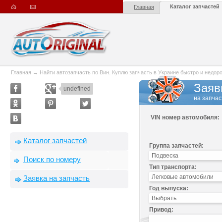
Каталог запчастей
Главная
Главная
→
Найти автозапчасть по Вин. Куплю запчасть в Украине быстро и недорого
Заяв
undefined
на запчас
VIN номер автомобиля:
Каталог запчастей
Группа запчастей:
Поиск по номеру
Тип транспорта:
Заявка на запчасть
Год выпуска:
Привод: