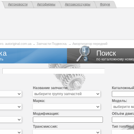
Автоновости
Автофирмы
Автоаксессуары
Форум
. autoriginal.com.ua
→
Запчасти Подвеска.
→
Амортизатор передний
ка
Поиск
ть
по каталожному номе
Название запчасти:
Каталожный
Марка:
Модель:
Модификация:
Объём двиг
Трансмиссия:
Тип топлива