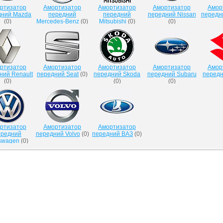
ртизатор
Амортизатор
Амортизатор
Амортизатор
Амор
дний Mazda
передний
передний
передний Nissan
передн
(
0
)
Mercedes-Benz
(
0
)
Mitsubishi
(
0
)
(
0
)
ртизатор
Амортизатор
Амортизатор
Амортизатор
Амор
ний Renault
передний Seat
(
0
)
передний Skoda
передний Subaru
передн
(
0
)
(
0
)
(
0
)
ртизатор
Амортизатор
Амортизатор
ередний
передний Volvo
(
0
)
передний ВАЗ
(
0
)
swagen
(
0
)