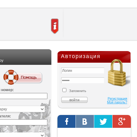
Авторизация
ру
 номер:
Запомнить
Регистрация
Мой пароль?
ателя:
:
Твиты от @AutOriginalShop