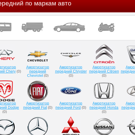
ередний по маркам авто
ртизатор
Амортизатор
Амортизатор
Амортизатор
Амор
ий Chery
(
0
)
передний
передний Chrysler
передний Citroen
передни
Chevrolet
(
0
)
(
0
)
(
0
)
ртизатор
Амортизатор
Амортизатор
Амортизатор
Амор
дний Dodge
передний Fiat
(
0
)
передний Ford
(
0
)
передний Honda
передн
(
0
)
(
0
)