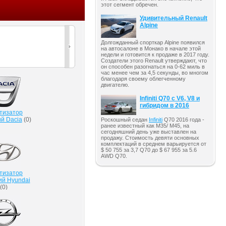
этот сегмент обречен.
Удивительный Renault
Alpine
Долгожданный спорткар Alpine появился
на автосалоне в Монако в начале этой
недели и готовится к продаже в 2017 году.
Создатели этого Renault утверждают, что
он способен разогнаться на 0-62 миль в
час менее чем за 4,5 секунды, во многом
благодаря своему облегченному
двигателю.
Infiniti Q70 с V6, V8 и
гибридом в 2016
тизатор
й Dacia
(
0
)
Роскошный седан
Infiniti
Q70 2016 года -
ранее известный как M35/ M45, на
сегодняшний день уже выставлен на
продажу. Стоимость девяти основных
комплектаций в среднем варьируется от
$ 50 755 за 3,7 Q70 до $ 67 955 за 5.6
AWD Q70.
тизатор
ий Hyundai
(
0
)