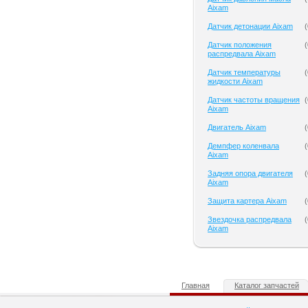
Aixam
Датчик детонации Aixam
(
Датчик положения
(
распредвала Aixam
Датчик температуры
(
жидкости Aixam
Датчик частоты вращения
(
Aixam
Двигатель Aixam
(
Демпфер коленвала
(
Aixam
Задняя опора двигателя
(
Aixam
Защита картера Aixam
(
Звездочка распредвала
(
Aixam
Главная
Каталог запчастей