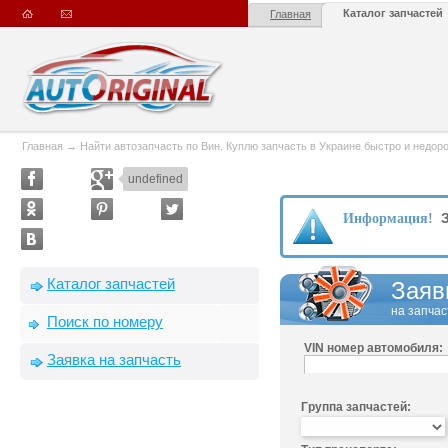
Каталог запчастей
Главная
Главная
→
Найти автозапчасть по Вин. Куплю запчасть в Украине быстро и недорого
undefined
З
Информация!
Каталог запчастей
Заяв
на запчас
Поиск по номеру
VIN номер автомобиля:
Заявка на запчасть
Группа запчастей: