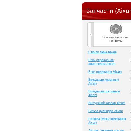
Запчасти (Aixa
Вспомогательные
системы
Cтекло люка Aixam
(
Блок управления
(
двигателем Aixam
Блок цилиндров Aixam
(
Вкладыши коренные
(
Aixam
Вкладыши шатунные
(
Aixam
Выпускной клапан Aixam
(
Гильза цилиндра Aixam
(
Головка блока цилиндров
(
Aixam
Датчик давления масла
(