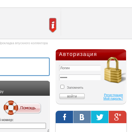
рокладка впускного коллектора
Авторизация
Запомнить
ру
Регистрация
Мой пароль?
 номер:
Твиты от @AutOriginalShop