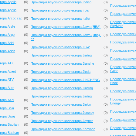
ора Apollo
(
0
)
Прокладка впускного коллектора Indian
(
0
)
Прокладка впуск
ора Aprilia
(
0
)
Прокладка впускного коллектора Irbis
(
0
)
Прокладка впуск
ора Arctic cat
(
0
)
Прокладка впускного коллектора Italjet
(
0
)
Прокладка впуск
SkyMoto
тора Ardie
(
0
)
Прокладка впускного коллектора Jawa (ЯВА)
(
0
)
Прокладка впус
тора Argo
(
0
)
Прокладка впускного коллектора Jawa (Ява)-
(
0
)
cz
Прокладка впуск
ора Ariel
(
0
)
Прокладка впускного коллектора JBW
(
0
)
Прокладка впуск
тора Arlen
(
0
)
Прокладка впускного коллектора Jialing
(
0
)
Прокладка впуск
ктора ATK
(
0
)
Прокладка впускного коллектора Jianshe
(
0
)
Прокладка впуск
Gear
ора Atlant
(
0
)
Прокладка впускного коллектора Jieda
(
0
)
Прокладка впуск
ктора ATV
(
0
)
Прокладка впускного коллектора JINCHENG
(
0
)
Shek
тора Auto
(
0
)
Прокладка впускного коллектора Jinding
(
0
)
Прокладка впуск
Прокладка впускного коллектора Jinling
(
0
)
Прокладка впуск
тора Azel
(
0
)
Energy
Прокладка впускного коллектора Jinlun
(
0
)
тора Baja
(
0
)
Прокладка впуск
Прокладка впускного коллектора Jonway
(
0
)
ора Bajaj
(
0
)
Прокладка впуск
Прокладка впускного коллектора Joyner
(
0
)
тора Baotian
(
0
)
Прокладка впуск
Прокладка впускного коллектора Kaminah
(
0
)
ктора Bashan
(
0
)