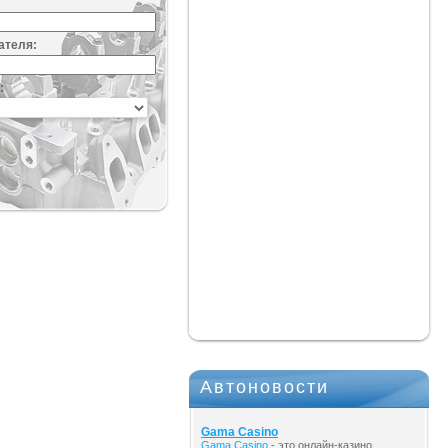
ателя:
:
Автоновости
Gama Casino
Gama Casino
- это онлайн-казино,