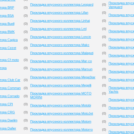
Прокладка впуск
Прокладка впускного коллектора Leopard
(
0
)
Vanguard
ктора BRP
(
0
)
Прокладка впускного коллектора Lifan
(
0
)
Прокладка впуск
ктора BSA
(
0
)
Прокладка впускного коллектора Linhai
(
0
)
Прокладка впуск
ора Buell
(
0
)
Прокладка впускного коллектора Lml
(
0
)
Прокладка впуск
ктора BWK
(
0
)
Прокладка впускного коллектора Loncin
(
0
)
Прокладка впуск
тора Cagiva
(
0
)
Прокладка впускного коллектора Makc
(
0
)
Прокладка впуск
тора Cezet
(
0
)
Прокладка впускного коллектора Malaguti
(
0
)
Прокладка впускн
тора Cf moto
(
0
)
Прокладка впускного коллектора Mar-co
(
0
)
Прокладка впуск
тора
(
0
)
Прокладка впускного коллектора Marsun
(
0
)
Прокладка впуск
Прокладка впускного коллектора MegaStar
(
0
)
Прокладка впуск
тора Club Сar
(
0
)
Прокладка впускного коллектора Megelli
(
0
)
Прокладка впуск
ктора Comman
(
0
)
Yachts
Прокладка впускного коллектора MOTO
(
0
)
тора Corrado
(
0
)
MORINI
Прокладка впус
тора CPI
(
0
)
Прокладка впускного коллектора Motobi
(
0
)
Прокладка впуск
ктора CRG
(
0
)
Прокладка впускного коллектора MotoJet
(
0
)
Прокладка впуск
тора Daelim
(
0
)
Прокладка впускного коллектора Motom
(
0
)
Прокладка впуск
ора Dafier
(
0
)
Прокладка впускного коллектора Motorro
(
0
)
Прокладка впуск