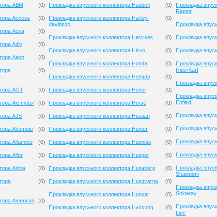
ктора ABM
(
0
)
Прокладка впускного коллектора Haobon
(
0
)
Прокладка впуск
Raptor
ктора Access
(
0
)
Прокладка впускного коллектора Harley-
(
0
)
davidson
Прокладка впус
тора Acxa
(
0
)
Прокладка впускного коллектора Hercules
(
0
)
Прокладка впуск
тора Adly
(
0
)
Прокладка впускного коллектора Hisun
(
0
)
Прокладка впуск
тора Aeon
(
0
)
Прокладка впускного коллектора Honda
(
0
)
Прокладка впуск
RiderKart
тора
(
0
)
Прокладка впускного коллектора Hongda
(
0
)
Прокладка впуск
ктора AGT
(
0
)
Прокладка впускного коллектора Honor
(
0
)
Прокладка впуск
Enfield
тора Aie motor
(
0
)
Прокладка впускного коллектора Horse
(
0
)
Прокладка впуск
ктора AJS
(
0
)
Прокладка впускного коллектора Huatian
(
0
)
Прокладка впуск
ктора Akumoto
(
0
)
Прокладка впускного коллектора Hunter
(
0
)
Прокладка впус
тора Alfamoto
(
0
)
Прокладка впускного коллектора Huoniao
(
0
)
Прокладка впуск
ора Alfer
(
0
)
Прокладка впускного коллектора Hupper
(
0
)
Прокладка впуск
тора Alpha
(
0
)
Прокладка впускного коллектора Husaberg
(
0
)
Shawoom
тора
(
0
)
Прокладка впускного коллектора Husqvarna
(
0
)
Прокладка впуск
Shineray
Прокладка впускного коллектора Hussar
(
0
)
тора American
(
0
)
Прокладка впуск
Прокладка впускного коллектора Hyosung
(
0
)
Line