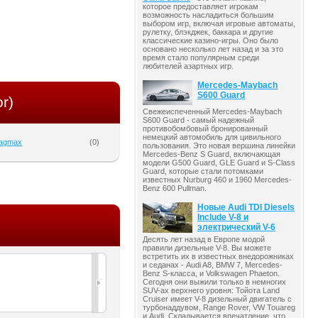
которое предоставляет игрокам
возможность насладиться большим
выбором игр, включая игровые автоматы,
рулетку, блэкджек, баккара и другие
классические казино-игры. Оно было
основано несколько лет назад и за это
время стало популярным среди
любителей азартных игр.
Mercedes-Maybach
S600 Guard
r)
Свежеиспеченный Mercedes-Maybach
S600 Guard - самый надежный
противобомбовый бронированный
немецкий автомобиль для цивильного
Magmax
(
0
)
пользования. Это новая вершина линейки
Mercedes-Benz S Guard, включающая
модели G500 Guard, GLE Guard и S-Class
Guard, которые стали потомками
известных Nurburg 460 и 1960 Mercedes-
Benz 600 Pullman.
Новые Audi TDI Diesels
Include V-8 и
электрический V-6
Десять лет назад в Европе модой
правили дизельные V-8. Вы можете
встретить их в известных внедорожниках
и седанах - Audi A8, BMW 7, Mercedes-
Benz S-класса, и Volkswagen Phaeton.
Сегодня они выжили только в немногих
SUV-ах верхнего уровня: Тойота Land
Cruiser имеет V-8 дизельный двигатель с
турбонаддувом, Range Rover, VW Touareg
и Audi. Складывается впечатление, что