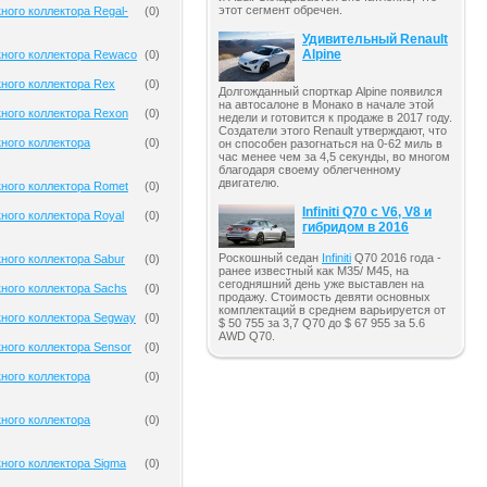
этот сегмент обречен.
ного коллектора Regal-
(
0
)
Удивительный Renault
Alpine
кного коллектора Rewaco
(
0
)
ного коллектора Rex
(
0
)
Долгожданный спорткар Alpine появился
на автосалоне в Монако в начале этой
ного коллектора Rexon
(
0
)
недели и готовится к продаже в 2017 году.
Создатели этого Renault утверждают, что
ного коллектора
(
0
)
он способен разогнаться на 0-62 миль в
час менее чем за 4,5 секунды, во многом
благодаря своему облегченному
двигателю.
ного коллектора Romet
(
0
)
Infiniti Q70 с V6, V8 и
ного коллектора Royal
(
0
)
гибридом в 2016
Роскошный седан
Infiniti
Q70 2016 года -
ного коллектора Sabur
(
0
)
ранее известный как M35/ M45, на
сегодняшний день уже выставлен на
ного коллектора Sachs
(
0
)
продажу. Стоимость девяти основных
комплектаций в среднем варьируется от
кного коллектора Segway
(
0
)
$ 50 755 за 3,7 Q70 до $ 67 955 за 5.6
AWD Q70.
ного коллектора Sensor
(
0
)
ного коллектора
(
0
)
ного коллектора
(
0
)
ного коллектора Sigma
(
0
)