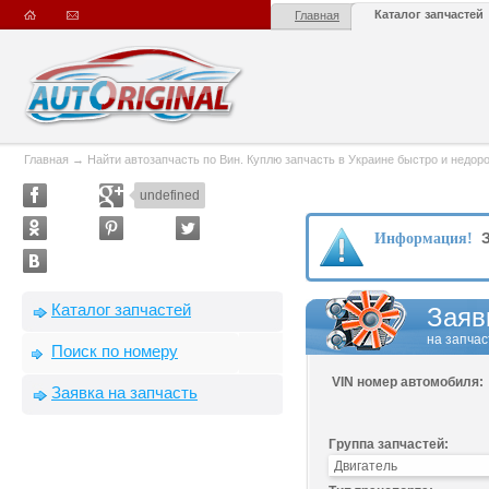
Каталог запчастей
Главная
Главная
→
Найти автозапчасть по Вин. Куплю запчасть в Украине быстро и недорого
undefined
З
Информация!
Каталог запчастей
Заяв
на запчас
Поиск по номеру
VIN номер автомобиля:
Заявка на запчасть
Группа запчастей: