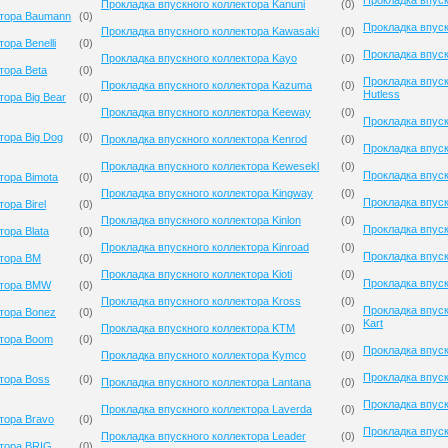
Прокладка впуск
Прокладка впускного коллектора Kanuni
(
0
)
ктора Baumann
(
0
)
Прокладка впуск
Прокладка впускного коллектора Kawasaki
(
0
)
ора Benelli
(
0
)
Прокладка впуск
Прокладка впускного коллектора Kayo
(
0
)
тора Beta
(
0
)
Прокладка впуск
Прокладка впускного коллектора Kazuma
(
0
)
Hutless
тора Big Bear
(
0
)
Прокладка впускного коллектора Keeway
(
0
)
Прокладка впус
тора Big Dog
(
0
)
Прокладка впускного коллектора Kenrod
(
0
)
Прокладка впус
Прокладка впускного коллектора Kewesekl
(
0
)
Прокладка впус
тора Bimota
(
0
)
Прокладка впускного коллектора Kingway
(
0
)
Прокладка впуск
ора Birel
(
0
)
Прокладка впускного коллектора Kinlon
(
0
)
Прокладка впуск
тора Blata
(
0
)
Прокладка впускного коллектора Kinroad
(
0
)
Прокладка впуск
ктора BM
(
0
)
Прокладка впускного коллектора Kioti
(
0
)
Прокладка впуск
ктора BMW
(
0
)
Прокладка впускного коллектора Kross
(
0
)
Прокладка впуск
тора Bonez
(
0
)
Kart
Прокладка впускного коллектора KTM
(
0
)
ктора Boom
(
0
)
Прокладка впуск
Прокладка впускного коллектора Kymco
(
0
)
Прокладка впуск
тора Boss
(
0
)
Прокладка впускного коллектора Lantana
(
0
)
Прокладка впуск
Прокладка впускного коллектора Laverda
(
0
)
тора Bravo
(
0
)
Прокладка впуск
Прокладка впускного коллектора Leader
(
0
)
ктора BRIG
(
0
)