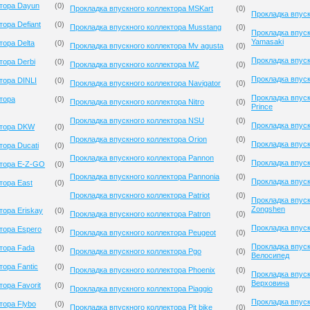
ктора Dayun
(
0
)
Прокладка впускного коллектора MSKart
(
0
)
Прокладка впус
ора Defiant
(
0
)
Прокладка впускного коллектора Musstang
(
0
)
Прокладка впуск
Yamasaki
тора Delta
(
0
)
Прокладка впускного коллектора Mv agusta
(
0
)
Прокладка впуск
тора Derbi
(
0
)
Прокладка впускного коллектора MZ
(
0
)
Прокладка впуск
тора DINLI
(
0
)
Прокладка впускного коллектора Navigator
(
0
)
Прокладка впуск
тора
(
0
)
Прокладка впускного коллектора Nitro
(
0
)
Prince
Прокладка впускного коллектора NSU
(
0
)
Прокладка впуск
ктора DKW
(
0
)
Прокладка впускного коллектора Orion
(
0
)
Прокладка впуск
тора Ducati
(
0
)
Прокладка впускного коллектора Pannon
(
0
)
Прокладка впуск
ктора E-Z-GO
(
0
)
Прокладка впускного коллектора Pannonia
(
0
)
Прокладка впуск
тора East
(
0
)
Прокладка впускного коллектора Patriot
(
0
)
Прокладка впуск
Zongshen
тора Eriskay
(
0
)
Прокладка впускного коллектора Patron
(
0
)
Прокладка впуск
тора Espero
(
0
)
Прокладка впускного коллектора Peugeot
(
0
)
Прокладка впуск
тора Fada
(
0
)
Прокладка впускного коллектора Pgo
(
0
)
Велосипед
тора Fantic
(
0
)
Прокладка впускного коллектора Phoenix
(
0
)
Прокладка впуск
Верховина
ора Favorit
(
0
)
Прокладка впускного коллектора Piaggio
(
0
)
Прокладка впуск
тора Flybo
(
0
)
Прокладка впускного коллектора Pit bike
(
0
)