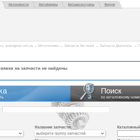
Автоновости
Автофирмы
Автоаксессуары
Форум
. autoriginal.com.ua
→
Мототехника
→
Запчасти Aie motor
→
Запчасти Двигатель.
→
П
аявки на запчасти не найдены
ка
Поиск
ть
по каталожному номе
Название запчасти:
Каталожный