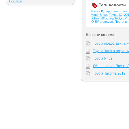
Все теги
Теги новости
Toyota IQ
,
прототип
,
Тойо
Motor Show
,
Toyota iQ
,
201
SHow
,
2012 Toyota iQ EV
,
iQ EV prototype
,
Прототип
Новости по теме:
Toyota представила н
Toyota Yaris выиграл
Toyota Prius
Обновленная Toyota A
Toyota Tacoma 2012