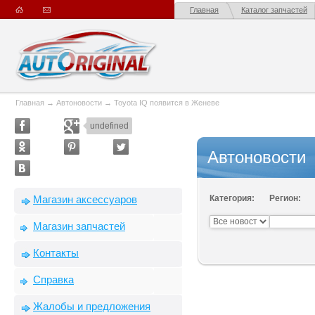
Главная
Каталог запчастей
Главная
→
Автоновости
→
Toyota IQ появится в Женеве
undefined
Автоновости
Магазин аксессуаров
Категория:
Регион:
Магазин запчастей
Контакты
Справка
Жалобы и предложения