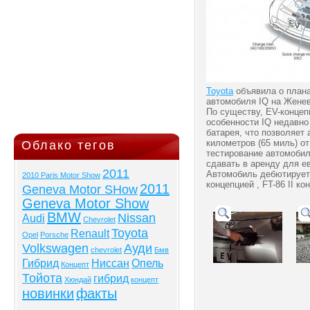
Toyota
объявила о плана
автомобиля IQ на Жене
По существу, EV-концеп
особенности IQ недавно
батарея, что позволяет
километров (65 миль) от
Облако тегов
тестирование автомобиля
сдавать в аренду для ев
2011
Автомобиль дебютирует в
2010 Paris Motor Show
концепцией , FT-86 II к
2011
Geneva Motor SHow
Geneva Motor Show
BMW
Nissan
Audi
Chevrolet
Toyota
Renault
Opel
Porsche
Volkswagen
Ауди
chevrolet
Бмв
Гибрид
Ниссан
Опель
Концепт
Тойота
гибрид
Хюндай
концепт
новинки
факты