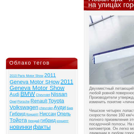
на улицах го
Облако тегов
2011
2010 Paris Motor Show
2011
Geneva Motor SHow
Geneva Motor Show
Двухместный летающий 
BMW
любой ровной поверхнос
Nissan
Audi
Chevrolet
Производители утвержда
Toyota
Renault
Opel
Porsche
изменить понятие «личн
Volkswagen
Ауди
chevrolet
Бмв
Чешское четырех лопаст
Гибрид
Ниссан
Опель
Концепт
скорости более 160 км/ч
Тойота
полного приземления эт
гибрид
Хюндай
концепт
посадочной полосы. На 
новинки
факты
километров. Он легко м
движении в любом горо