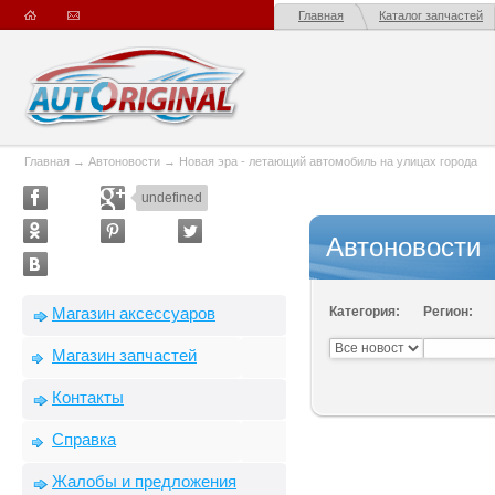
Главная
Каталог запчастей
Главная
→
Автоновости
→
Новая эра - летающий автомобиль на улицах города
undefined
Автоновости
Магазин аксессуаров
Категория:
Регион:
Магазин запчастей
Контакты
Справка
Жалобы и предложения