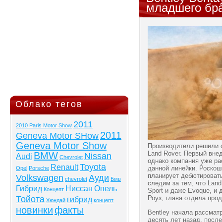
младшего бр
Облако тегов
2011
2010 Paris Motor Show
2011
Geneva Motor SHow
Geneva Motor Show
Производители решили 
Land Rover. Первый вне
BMW
Nissan
Audi
Chevrolet
однако компания уже р
Toyota
Renault
данной линейки. Роскош
Opel
Porsche
планирует дебютировать
Volkswagen
Ауди
chevrolet
Бмв
следим за тем, что Land
Гибрид
Ниссан
Опель
Концепт
Sport и даже Evoque, и 
Тойота
Роуз, глава отдела прод
гибрид
Хюндай
концепт
новинки
факты
Bentley начала рассмат
десять лет назад, посл