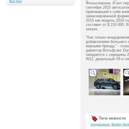
Все теги
Фольксвагена. И вот пер
сентябре 2015 автосало
приковавший к себе вним
замаскированной форме,
2015 как модель 2016 го
составит от $ 210 000. 
заказа.
"Как только внедорожни
добавлением большего 
верными бренду," - ска
директор Вольфганг Dur
ожидается с середины 2
W12, дизельный V8 и гиб
Теги новости
внедорожник
,
Bentley Ben