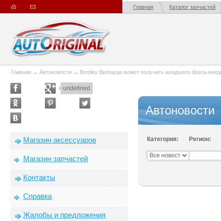
Главная
Каталог запчастей
Главная
→
Автоновости
→
Bentley Bentayga может получить младшего брата-вне
undefined
Автоновости
Магазин аксессуаров
Категория:
Регион:
Магазин запчастей
Контакты
Справка
Жалобы и предложения