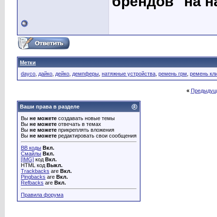
брендов" на 
Метки
dayco
,
дайко
,
дейко
,
демпферы
,
натяжные устройства
,
ремень грм
,
ремень кл
«
Предыдущ
Ваши права в разделе
Вы
не можете
создавать новые темы
Вы
не можете
отвечать в темах
Вы
не можете
прикреплять вложения
Вы
не можете
редактировать свои сообщения
BB коды
Вкл.
Смайлы
Вкл.
[IMG]
код
Вкл.
HTML код
Выкл.
Trackbacks
are
Вкл.
Pingbacks
are
Вкл.
Refbacks
are
Вкл.
Правила форума