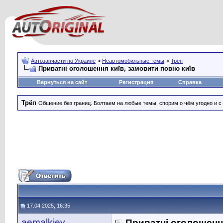
Автозапчасти по Украине
>
Неавтомобильные темы
>
Трёп
Приватні оголошення київ, замовити повію київ
Вернуться на сайт
Регистрация
Справка
Трёп
Общение без границ. Болтаем на любые темы, спорим о чём угодно и с
17.04.2025, 16:35
aemalkiev
Приватні оголошення