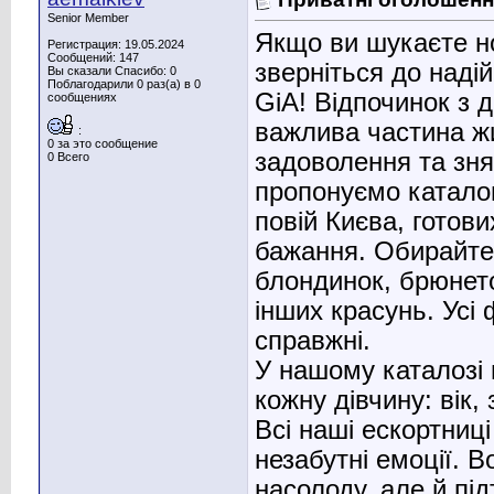
Senior Member
Якщо ви шукаєте но
Регистрация: 19.05.2024
Сообщений: 147
зверніться до наді
Вы сказали Спасибо: 0
Поблагодарили 0 раз(а) в 0
GiA! Відпочинок з 
сообщениях
важлива частина ж
:
0 за это сообщение
задоволення та зня
0 Всего
пропонуємо катало
повій Києва, готови
бажання. Обирайте
блондинок, брюнето
інших красунь. Усі 
справжні.
У нашому каталозі
кожну дівчину: вік, 
Всі наші ескортниці
незабутні емоції. 
насолоду, але й пі