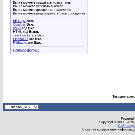
Вы
не можете
создавать новые темы
Вы
не можете
отвечать в темах
Вы
не можете
прикреплять вложения
Вы
не можете
редактировать свои сообщения
BB коды
Вкл.
Смайлы
Вкл.
[IMG]
код
Вкл.
HTML код
Выкл.
Trackbacks
are
Вкл.
Pingbacks
are
Вкл.
Refbacks
are
Вкл.
Правила форума
Текущее врем
Powered b
Copyright ©2000 - 2026,
Сайт созда
В случае копирования информаци