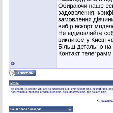
Обираючи наше еско
задоволення, конфі
замовлення дівчини
вибір ескорт модел
Не відмовляйте соб
викликом у Києві ч
Більш детально на
Контакт телеграмм
Метки
gia escort
,
гіа ескорт
,
дівчата за викликом київ
,
еліт ескорт київ
,
ескорт київ
,
еск
повії україна
,
приватні оголошення київ
,
секс послуги київ
,
топ ескорт київ
«
Предыдущ
Ваши права в разделе