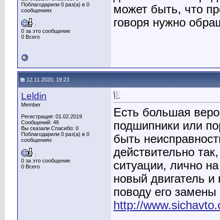
Поблагодарили 0 раз(а) в 0
может быть, что пр
сообщениях
говоря нужно обра
:
0 за это сообщение
0 Всего
12.11.2020, 19:23
Leldin
Member
Есть большая вероя
Регистрация: 01.02.2019
подшипники или по
Сообщений: 46
Вы сказали Спасибо: 0
Поблагодарили 0 раз(а) в 0
быть неисправность
сообщениях
действительно так,
:
0 за это сообщение
ситуации, лично на
0 Всего
новый двигатель и 
поводу его замены
http://www.sichavto