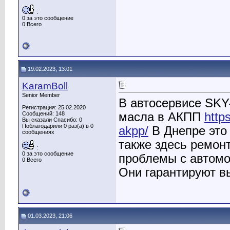
:
0 за это сообщение
0 Всего
19.02.2023, 13:01
KaramBoll
Senior Member
В автосервисе SKY
Регистрация: 25.02.2020
масла в АКПП
http
Сообщений: 148
Вы сказали Спасибо: 0
Поблагодарили 0 раз(а) в 0
akpp/
В Днепре это 
сообщениях
также здесь ремон
:
0 за это сообщение
проблемы с автомо
0 Всего
Они гарантируют в
01.03.2023, 21:06