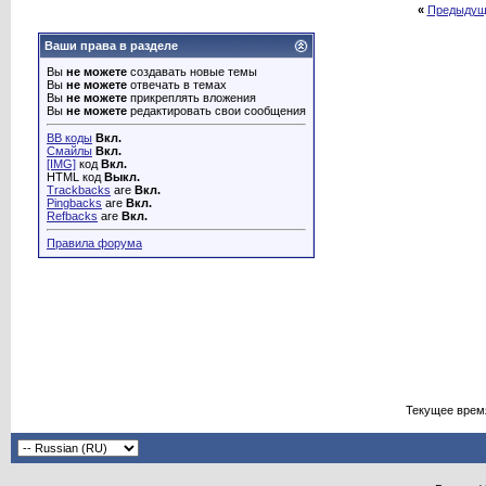
«
Предыдущ
Ваши права в разделе
Вы
не можете
создавать новые темы
Вы
не можете
отвечать в темах
Вы
не можете
прикреплять вложения
Вы
не можете
редактировать свои сообщения
BB коды
Вкл.
Смайлы
Вкл.
[IMG]
код
Вкл.
HTML код
Выкл.
Trackbacks
are
Вкл.
Pingbacks
are
Вкл.
Refbacks
are
Вкл.
Правила форума
Текущее врем