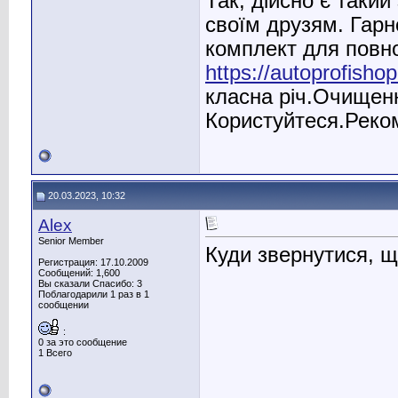
Так, дійсно є такий
своїм друзям. Гарн
комплект для повн
https://autoprofishop
класна річ.Очищен
Користуйтеся.Реко
20.03.2023, 10:32
Alex
Senior Member
Куди звернутися, 
Регистрация: 17.10.2009
Сообщений: 1,600
Вы сказали Спасибо: 3
Поблагодарили 1 раз в 1
сообщении
:
0 за это сообщение
1 Всего