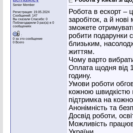
Senior Member
Робота в ескорт – 
Регистрация: 19.05.2024
Сообщений: 147
заробіток, а й нові
Вы сказали Спасибо: 0
Поблагодарили 0 раз(а) в 0
зможете отримувати
сообщениях
робити подарунки с
:
0 за это сообщение
близьким, насолод
0 Всего
життям.
Чому варто вибрати
Оплата щодня від 1
годину.
Умови роботи обго
кожною швидкістю м
підтримка на кожно
Анонімність та без
Досвід роботи, осві
Можливість працюва
України.