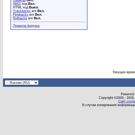
Смайлы
Вкл.
[IMG]
код
Вкл.
HTML код
Выкл.
Trackbacks
are
Вкл.
Pingbacks
are
Вкл.
Refbacks
are
Вкл.
Правила форума
Текущее врем
Powered b
Copyright ©2000 - 2026,
Сайт созда
В случае копирования информаци