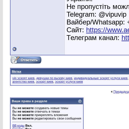
Не пропустіть можл
Telegram: @vipuvip
Вайбер/Whatsapp: 
Сайт:
https://www.a
Телеграм канал:
ht
Метки
vip эскорт киев
,
девушки по вызову киев
,
индивидуальные эскорт услуги киев
агентство киев
,
эскорт киев
,
эскорт услуги киев
«
Предыдущ
Ваши права в разделе
Вы
не можете
создавать новые темы
Вы
не можете
отвечать в темах
Вы
не можете
прикреплять вложения
Вы
не можете
редактировать свои сообщения
BB коды
Вкл.