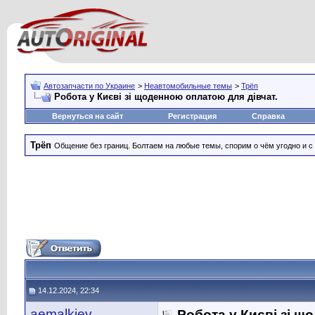
Автозапчасти по Украине
>
Неавтомобильные темы
>
Трёп
Робота у Києві зі щоденною оплатою для дівчат.
Вернуться на сайт
Регистрация
Справка
Трёп
Общение без границ. Болтаем на любые темы, спорим о чём угодно и с
14.12.2024, 22:34
aemalkiev
Робота у Києві зі щ