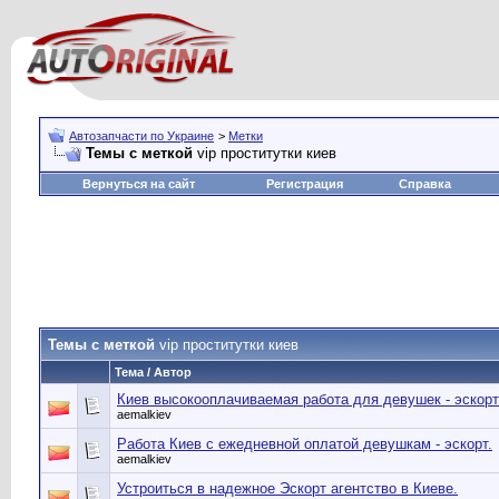
Автозапчасти по Украине
>
Метки
Темы с меткой
vip проститутки киев
Вернуться на сайт
Регистрация
Справка
Темы с меткой
vip проститутки киев
Тема / Автор
Киев высокооплачиваемая работа для девушек - эскорт
aemalkiev
Работа Киев с ежедневной оплатой девушкам - эскорт.
aemalkiev
Устроиться в надежное Эскорт агентство в Киеве.