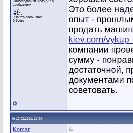
Поблагодарили 0 раз(а) в 0
сообщениях
Это более над
:
опыт - прошлы
0 за это сообщение
0 Всего
продать машин
kiev.com/vykup_
компании прове
сумму - понрав
достаточной, п
документами по
советовать.
17.02.2021, 15:34
Komar