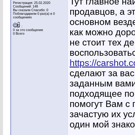
Тут главное н
Регистрация: 25.02.2020
Сообщений: 148
продавцов, а эт
Вы сказали Спасибо: 0
Поблагодарили 0 раз(а) в 0
сообщениях
основном везд
:
как можно доро
0 за это сообщение
0 Всего
не стоит тех д
воспользовать
https://carshot.
сделают за вас
заданным вами
подходящее по
помогут Вам с
зачастую их ус
один мой знако