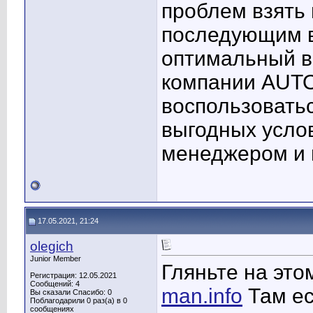
проблем взять
последующим в
оптимальный в
компании AUTO
воспользоватьс
выгодных услов
менеджером и 
17.05.2021, 21:24
olegich
Junior Member
Гляньте на эт
Регистрация: 12.05.2021
Сообщений: 4
man.info
Там ес
Вы сказали Спасибо: 0
Поблагодарили 0 раз(а) в 0
сообщениях