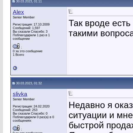
30.03.2023, 01:11
Alex
Senior Member
Так вроде есть
Регистрация: 17.10.2009
Сообщений: 1,597
такими вопрос
Вы сказали Спасибо: 3
Поблагодарили 1 раз в 1
сообщении
:
0 за это сообщение
1 Всего
30.03.2023, 01:32
slivka
Senior Member
Недавно я ока
Регистрация: 24.02.2020
Сообщений: 253
ситуации и мн
Вы сказали Спасибо: 0
Поблагодарили 0 раз(а) в 0
сообщениях
быстрой прода
: