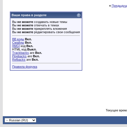
«
Предыдущ
Ваши права в разделе
Вы
не можете
создавать новые темы
Вы
не можете
отвечать в темах
Вы
не можете
прикреплять вложения
Вы
не можете
редактировать свои сообщения
BB коды
Вкл.
Смайлы
Вкл.
[IMG]
код
Вкл.
HTML код
Выкл.
Trackbacks
are
Вкл.
Pingbacks
are
Вкл.
Refbacks
are
Вкл.
Правила форума
Текущее врем