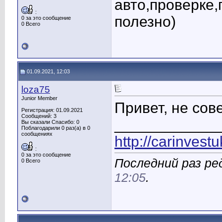
авто,проверке,
:
полезно)
0 за это сообщение
0 Всего
01.09.2021, 12:03
loza75
Junior Member
Привет, не сов
Регистрация: 01.09.2021
Сообщений: 3
____________
Вы сказали Спасибо: 0
Поблагодарили 0 раз(а) в 0
сообщениях
http://carinvest
:
0 за это сообщение
Последний раз ред
0 Всего
12:05
.