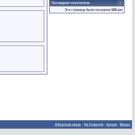
Последние посетители
Эта страница была посещена
103
раз
Обратная связь
-
На Главную
-
Архив
-
Вверх