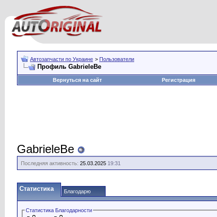
Автозапчасти по Украине
>
Пользователи
Профиль GabrieleBe
Вернуться на сайт
Регистрация
GabrieleBe
Последняя активность:
25.03.2025
19:31
Статистика
Благодарю
Статистика Благодарности