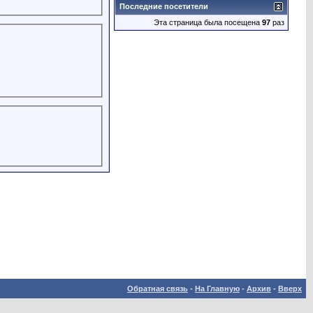
Последние посетители
Эта страница была посещена
97
раз
Обратная связь
-
На Главную
-
Архив
-
Вверх