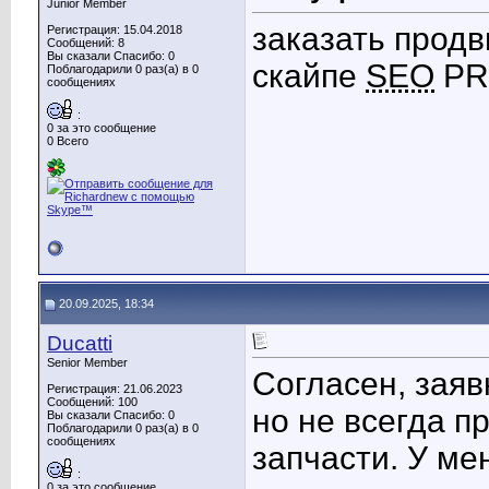
Junior Member
заказать продв
Регистрация: 15.04.2018
Сообщений: 8
Вы сказали Спасибо: 0
скайпе
SEO
PR
Поблагодарили 0 раз(а) в 0
сообщениях
:
0 за это сообщение
0 Всего
20.09.2025, 18:34
Ducatti
Senior Member
Согласен, заяв
Регистрация: 21.06.2023
Сообщений: 100
но не всегда п
Вы сказали Спасибо: 0
Поблагодарили 0 раз(а) в 0
сообщениях
запчасти. У ме
:
0 за это сообщение