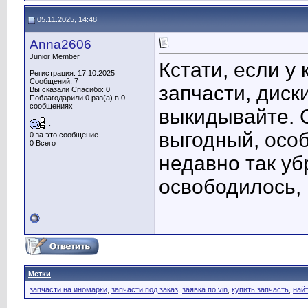
05.11.2025, 14:48
Anna2606
Junior Member
Кстати, если у
Регистрация: 17.10.2025
Сообщений: 7
запчасти, диски
Вы сказали Спасибо: 0
Поблагодарили 0 раз(а) в 0
сообщениях
выкидывайте. 
:
выгодный, особ
0 за это сообщение
0 Всего
недавно так уб
освободилось, 
Метки
запчасти на иномарки
,
запчасти под заказ
,
заявка по vin
,
купить запчасть
,
най