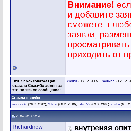
Внимание!
есл
и добавите зая
сможете в люб
заявки, размещ
просматривать 
приходить от 
Эти 3 пользователя(ей)
casha
(08.12.2009),
motyl55
(12.12.2
сказали Спасибо admin за
это полезное сообщение:
Сказали спасибо:
umanec46
(28.03.2012),
Valeri2
(06.11.2010),
tishin777
(03.08.2010),
casha
(08.12.
23.04.2018, 22:28
Richardnew
внутреняя опит