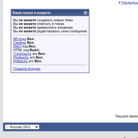
«
Предыдущ
Ваши права в разделе
Вы
не можете
создавать новые темы
Вы
не можете
отвечать в темах
Вы
не можете
прикреплять вложения
Вы
не можете
редактировать свои сообщения
BB коды
Вкл.
Смайлы
Вкл.
[IMG]
код
Вкл.
HTML код
Выкл.
Trackbacks
are
Вкл.
Pingbacks
are
Вкл.
Refbacks
are
Вкл.
Правила форума
Текущее врем