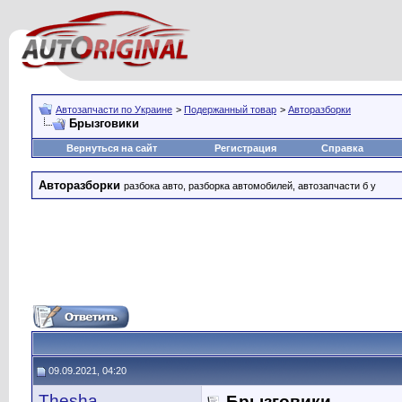
Автозапчасти по Украине
>
Подержанный товар
>
Авторазборки
Брызговики
Вернуться на сайт
Регистрация
Справка
Авторазборки
разбока авто, разборка автомобилей, автозапчасти б у
09.09.2021, 04:20
Thesha
Брызговики