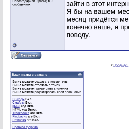
Поблагодарили 0 раз(а) в 0
зайти в этот интер
сообщениях
Я бы на вашем мес
месяц придётся мен
конечно ваше, я п
поводу.
«
Предыдущ
Ваши права в разделе
Вы
не можете
создавать новые темы
Вы
не можете
отвечать в темах
Вы
не можете
прикреплять вложения
Вы
не можете
редактировать свои сообщения
BB коды
Вкл.
Смайлы
Вкл.
[IMG]
код
Вкл.
HTML код
Выкл.
Trackbacks
are
Вкл.
Pingbacks
are
Вкл.
Refbacks
are
Вкл.
Правила форума