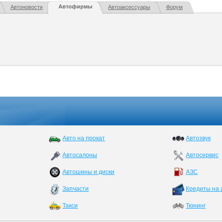
Автофирмы
Автоновости
Автоаксессуары
Форум
Авто на прокат
Автозвук
Автосалоны
Автосервис
Автошины и диски
АЗС
Запчасти
Кредиты на 
Такси
Тюнинг