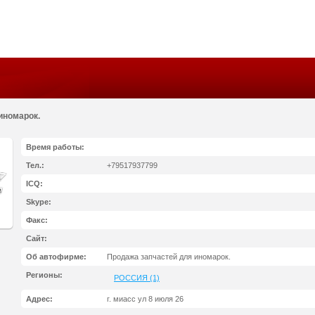
иномарок.
Время работы:
Тел.:
+79517937799
ICQ:
Skype:
Факс:
Сайт:
Об автофирме:
Продажа запчастей для иномарок.
Регионы:
РОССИЯ (1)
Адрес:
г. миасс ул 8 июля 26