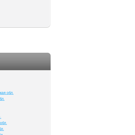
кая обл.
бл.
.
обл.
бл.