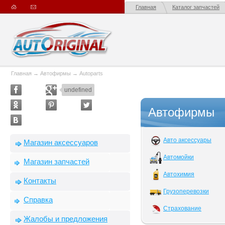
Главная
Каталог запчастей
Главная
→
Автофирмы
→
Autoparts
undefined
Автофирмы
Авто аксессуары
Магазин аксессуаров
Автомойки
Магазин запчастей
Автохимия
Контакты
Грузоперевозки
Справка
Страхование
Жалобы и предложения