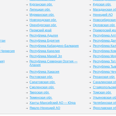
Курганская обл.
Курская обл.
Липецкая обл.
Магаданская об
Мурманская обл.
Ненецкий АО
Новгородская обл.
Новосибирская 
Оренбургская обл.
Орловская обл.
Пермский край
Приморский кр
Республика Адыгея
Республика Ал
стан
Республика Бурятия
Республика Даг
я
Республика Кабардино-Балкария
Республика Ка
-Черкесия
Республика Карелия
Республика Ко
Республика Марий Эл
Республика Мо
ия)
Республика Северная Осетия —
Республика Тат
Алания
Республика Ты
Республика Хакасия
Республика Че
Ростовская обл.
Рязанская обл.
Саратовская обл.
Сахалинская об
Смоленская обл.
Ставропольски
Тверская обл.
Томская обл.
Тюменская обл.
Ульяновская об
Ханты-Мансийский АО — Югра
Челябинская об
Ямало-Ненецкий АО
Ярославская об