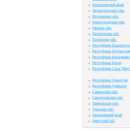
Красноярский край
Ленинградская обл.
Московская обл.
Нижегородская обл.
Омская обл.
Пензенская обл.
Псковская обл.
Республика Башкорто
Республика Ингушети
Республика Карачаево
Республика Крым
Республика Саха (Якут
Республика Удмуртия
Республика Чувашия
Самарская обл.
Свердловская обл.
Тамбовская обл.
Тульская обл.
Хабаровский край
Чукотский АО