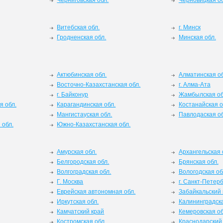
Черниговская обл.
Черновицкая об
Витебская обл.
г. Минск
Гродненская обл.
Минская обл.
Актюбинская обл.
Алматинская об
Восточно-Казахстанская обл.
г. Алма-Ата
г. Байконур
Жамбылская об
я обл.
Карагандинская обл.
Костанайская о
Мангистауская обл.
Павлодаская об
 обл.
Южно-Казахстанская обл.
Амурская обл.
Архангельская 
Белгородская обл.
Брянская обл.
Волгоградская обл.
Вологодская об
Г. Москва
г. Санкт-Петерб
Еврейская автономная обл.
Забайкальский 
Иркутская обл.
Калининградска
Камчатский край
Кемеровская об
Костромская обл.
Краснодарский