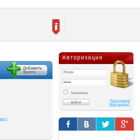
Авторизация
Запомнить
Регистрация
Мой пароль?
авто
Твиты от @AutOriginalShop