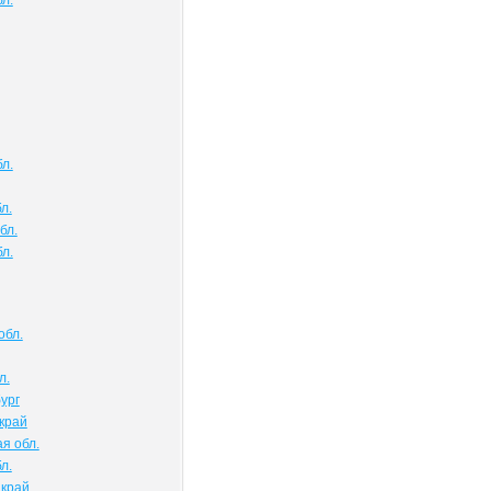
л.
л.
л.
бл.
л.
обл.
л.
ург
край
я обл.
л.
 край