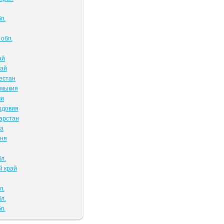
л.
обл.
ай
тай
естан
лмыкия
ми
рдовия
арстан
ва
чня
л.
й край
л.
л.
л.