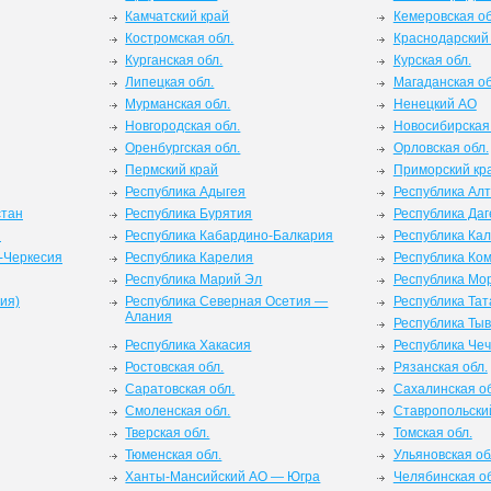
Камчатский край
Кемеровская об
Костромская обл.
Краснодарский
Курганская обл.
Курская обл.
Липецкая обл.
Магаданская об
Мурманская обл.
Ненецкий АО
Новгородская обл.
Новосибирская 
Оренбургская обл.
Орловская обл.
Пермский край
Приморский кр
Республика Адыгея
Республика Ал
стан
Республика Бурятия
Республика Даг
я
Республика Кабардино-Балкария
Республика Ка
-Черкесия
Республика Карелия
Республика Ко
Республика Марий Эл
Республика Мо
ия)
Республика Северная Осетия —
Республика Тат
Алания
Республика Ты
Республика Хакасия
Республика Че
Ростовская обл.
Рязанская обл.
Саратовская обл.
Сахалинская об
Смоленская обл.
Ставропольски
Тверская обл.
Томская обл.
Тюменская обл.
Ульяновская об
Ханты-Мансийский АО — Югра
Челябинская об