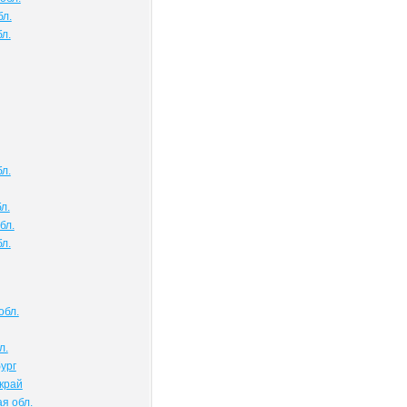
бл.
л.
л.
л.
бл.
л.
обл.
л.
ург
край
я обл.