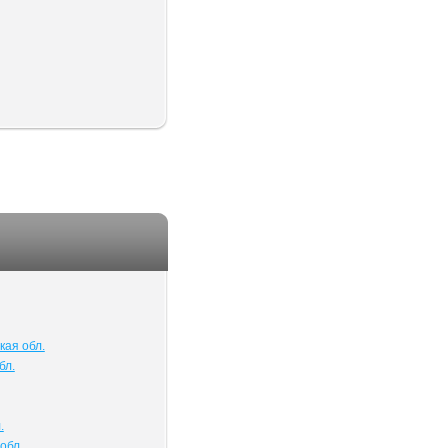
кая обл.
бл.
.
обл.