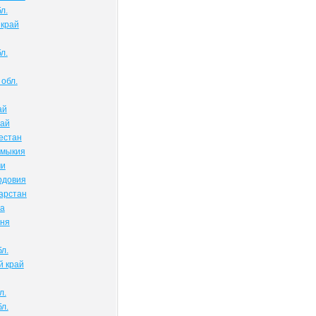
л.
 край
л.
обл.
ай
тай
естан
лмыкия
ми
рдовия
арстан
ва
чня
л.
й край
л.
л.