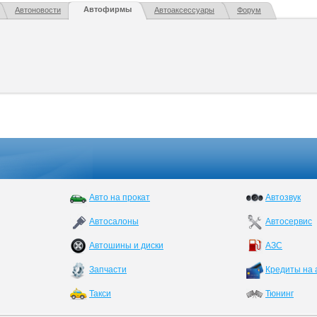
Автофирмы
Автоновости
Автоаксессуары
Форум
Авто на прокат
Автозвук
Автосалоны
Автосервис
Автошины и диски
АЗС
Запчасти
Кредиты на 
Такси
Тюнинг