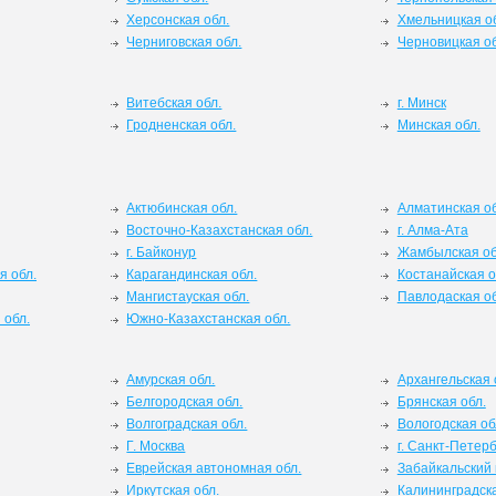
Херсонская обл.
Хмельницкая о
Черниговская обл.
Черновицкая об
Витебская обл.
г. Минск
Гродненская обл.
Минская обл.
Актюбинская обл.
Алматинская об
Восточно-Казахстанская обл.
г. Алма-Ата
г. Байконур
Жамбылская об
я обл.
Карагандинская обл.
Костанайская о
Мангистауская обл.
Павлодаская об
 обл.
Южно-Казахстанская обл.
Амурская обл.
Архангельская 
Белгородская обл.
Брянская обл.
Волгоградская обл.
Вологодская об
Г. Москва
г. Санкт-Петерб
Еврейская автономная обл.
Забайкальский 
Иркутская обл.
Калининградска