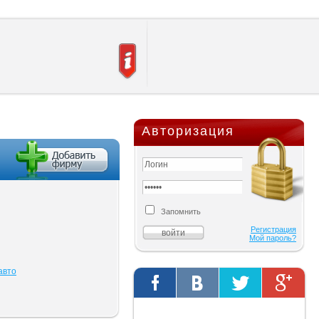
Авторизация
Запомнить
Регистрация
Мой пароль?
авто
Твиты от @AutOriginalShop