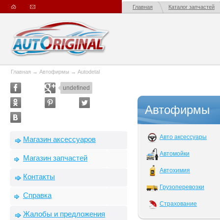
Главная
Каталог запчастей
Главная
→
Автофирмы
→
Autodetal
undefined
Автофирмы
Авто аксессуары
Магазин аксессуаров
Автомойки
Магазин запчастей
Автохимия
Контакты
Грузоперевозки
Справка
Страхование
Жалобы и предложения