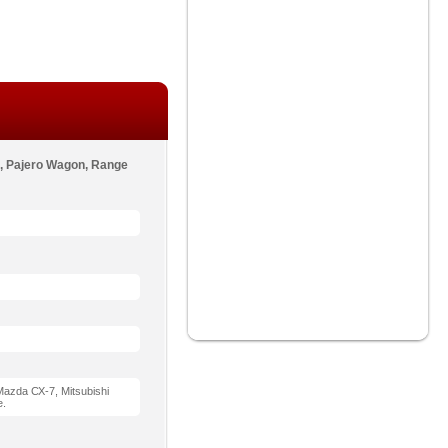
L, Pajero Wagon, Range
azda СХ-7, Mitsubishi
e.