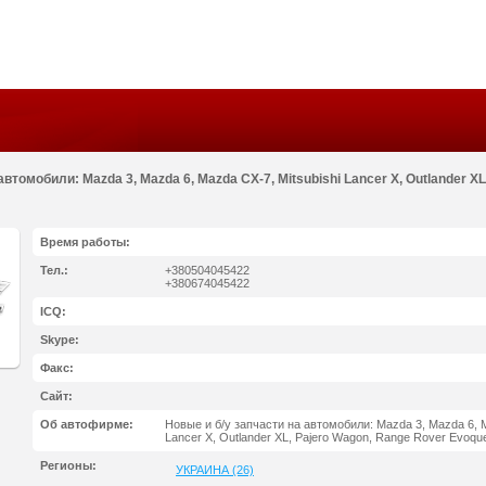
автомобили: Mazda 3, Mazda 6, Mazda СХ-7, Mitsubishi Lancer X, Outlander X
Время работы:
Тел.:
+380504045422
+380674045422
ICQ:
Skype:
Факс:
Сайт:
Об автофирме:
Новые и б/у запчасти на автомобили: Mazda 3, Mazda 6, M
Lancer X, Outlander XL, Pajero Wagon, Range Rover Evoqu
Регионы:
УКРАИНА (26)