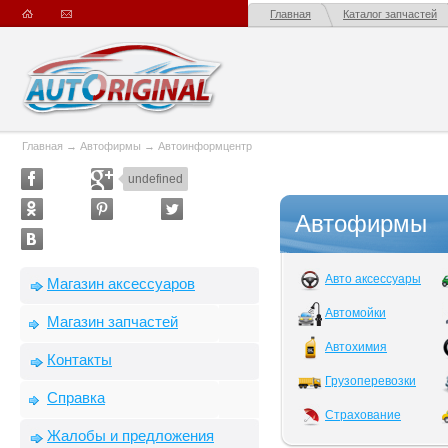
Главная
Каталог запчастей
Главная
→
Автофирмы
→
Автоинформцентр
undefined
Автофирмы
Авто аксессуары
Магазин аксессуаров
Автомойки
Магазин запчастей
Автохимия
Контакты
Грузоперевозки
Справка
Страхование
Жалобы и предложения