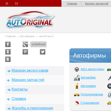
Главная
Каталог запчастей
Главная
→
Автофирмы
→
автоFrance
undefined
Автофирмы
Авто аксессуары
Магазин аксессуаров
Автомойки
Магазин запчастей
Автохимия
Контакты
Грузоперевозки
Справка
Страхование
Жалобы и предложения