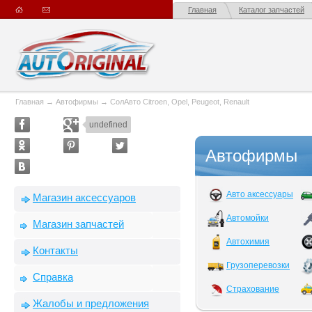
Главная
Каталог запчастей
Главная
→
Автофирмы
→
СолАвто Citroen, Opel, Peugeot, Renault
undefined
Автофирмы
Авто аксессуары
Магазин аксессуаров
Автомойки
Магазин запчастей
Автохимия
Контакты
Грузоперевозки
Справка
Страхование
Жалобы и предложения