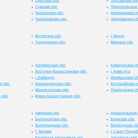
Одесская обл.
Полтавская обл
Сумская обл.
Тернопольская 
Херсонская обл.
Хмельницкая о
Черниговская обл.
Черновицкая об
Витебская обл.
г. Минск
Гродненская обл.
Минская обл.
Актюбинская обл.
Алматинская об
Восточно-Казахстанская обл.
г. Алма-Ата
г. Байконур
Жамбылская об
я обл.
Карагандинская обл.
Костанайская о
Мангистауская обл.
Павлодаская об
 обл.
Южно-Казахстанская обл.
Амурская обл.
Архангельская 
Белгородская обл.
Брянская обл.
Волгоградская обл.
Вологодская об
Г. Москва
г. Санкт-Петерб
Еврейская автономная обл.
Забайкальский 