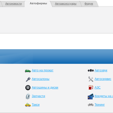
Автофирмы
Автоновости
Автоаксессуары
Форум
Авто на прокат
Автозвук
Автосалоны
Автосервис
Автошины и диски
АЗС
Запчасти
Кредиты на 
Такси
Тюнинг