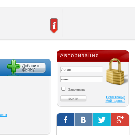
Авторизация
Запомнить
Регистрация
Мой пароль?
авто
Твиты от @AutOriginalShop