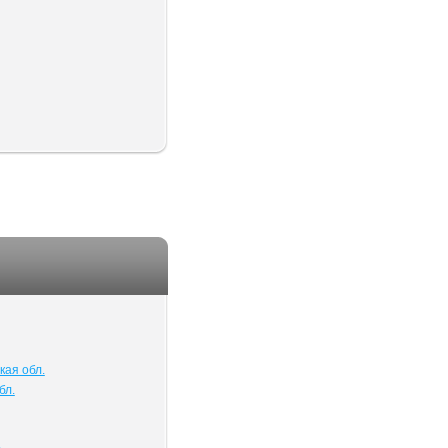
кая обл.
бл.