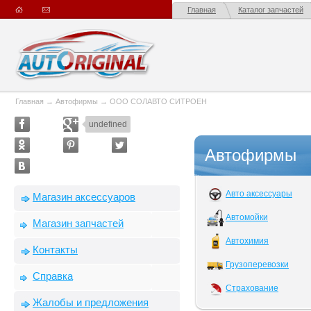
Главная
Каталог запчастей
Главная
→
Автофирмы
→
ООО СОЛАВТО СИТРОЕН
undefined
Автофирмы
Авто аксессуары
Магазин аксессуаров
Автомойки
Магазин запчастей
Автохимия
Контакты
Грузоперевозки
Справка
Страхование
Жалобы и предложения