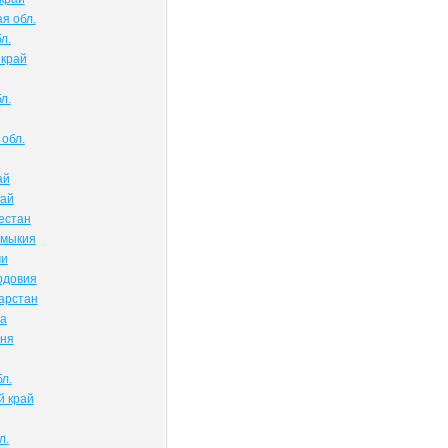
я обл.
л.
 край
л.
обл.
ай
тай
естан
лмыкия
ми
рдовия
арстан
ва
чня
л.
й край
л.