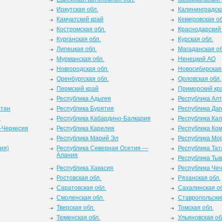
Иркутская обл.
Калининградска
Камчатский край
Кемеровская об
Костромская обл.
Краснодарский
Курганская обл.
Курская обл.
Липецкая обл.
Магаданская об
Мурманская обл.
Ненецкий АО
Новгородская обл.
Новосибирская 
Оренбургская обл.
Орловская обл.
Пермский край
Приморский кр
Республика Адыгея
Республика Ал
стан
Республика Бурятия
Республика Даг
я
Республика Кабардино-Балкария
Республика Ка
-Черкесия
Республика Карелия
Республика Ко
Республика Марий Эл
Республика Мо
ия)
Республика Северная Осетия —
Республика Тат
Алания
Республика Ты
Республика Хакасия
Республика Че
Ростовская обл.
Рязанская обл.
Саратовская обл.
Сахалинская об
Смоленская обл.
Ставропольски
Тверская обл.
Томская обл.
Тюменская обл.
Ульяновская об