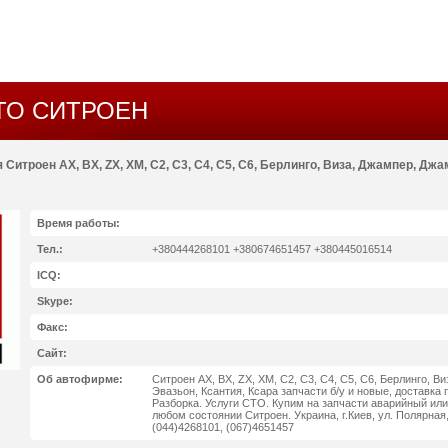
ТО СИТРОЕН
 Ситроен АХ, ВХ, ZX, XM, C2, C3, C4, C5, C6, Берлинго, Виза, Джампер, Джа
Время работы:
Тел.:
+380444268101 +380674651457 +380445016514
ICQ:
Skype:
Факс:
Сайт:
Об автофирме:
Ситроен АХ, ВХ, ZX, XM, C2, C3, C4, C5, C6, Берлинго, В
Эвазьон, Ксантия, Ксара запчасти б/у и новые, доставка 
Разборка. Услуги СТО. Купим на запчасти аварийный ил
любом состоянии Ситроен. Украина, г.Киев, ул. Полярная,
(044)4268101, (067)4651457