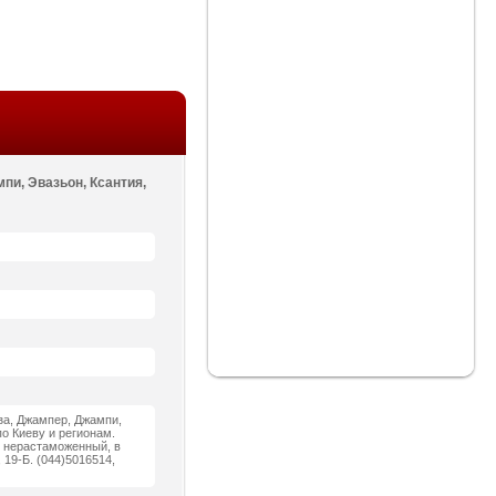
мпи, Эвазьон, Ксантия,
иза, Джампер, Джампи,
по Киеву и регионам.
и нерастаможенный, в
 19-Б. (044)5016514,