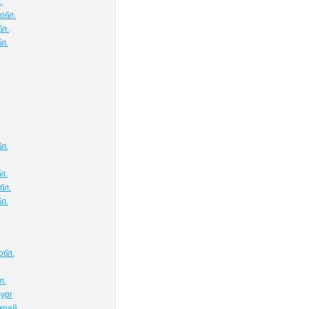
.
обл.
бл.
л.
л.
л.
бл.
л.
обл.
л.
ург
край