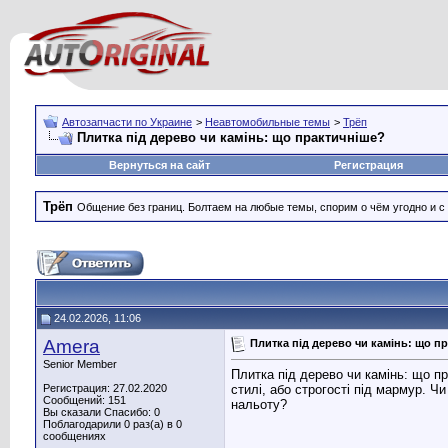
Автозапчасти по Украине
>
Неавтомобильные темы
>
Трёп
Плитка під дерево чи камінь: що практичніше?
Вернуться на сайт
Регистрация
Трёп
Общение без границ. Болтаем на любые темы, спорим о чём угодно и с
24.02.2026, 11:06
Amera
Плитка під дерево чи камінь: що п
Senior Member
Плитка під дерево чи камінь: що п
стилі, або строгості під мармур. Ч
Регистрация: 27.02.2020
Сообщений: 151
нальоту?
Вы сказали Спасибо: 0
Поблагодарили 0 раз(а) в 0
сообщениях