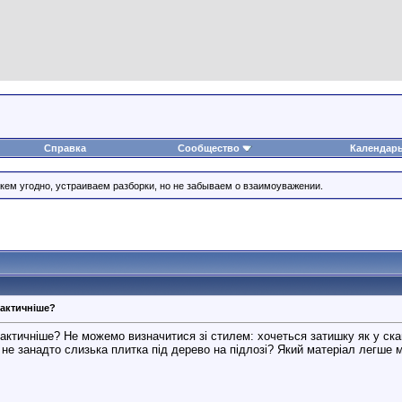
Справка
Сообщество
Календар
 кем угодно, устраиваем разборки, но не забываем о взаимоуважении.
рактичніше?
рактичніше? Не можемо визначитися зі стилем: хочеться затишку як у с
и не занадто слизька плитка під дерево на підлозі? Який матеріал легше 