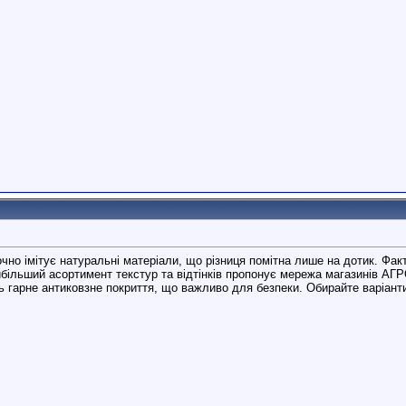
очно імітує натуральні матеріали, що різниця помітна лише на дотик. Фа
йбільший асортимент текстур та відтінків пропонує мережа магазинів АГ
ь гарне антиковзне покриття, що важливо для безпеки. Обирайте варіант