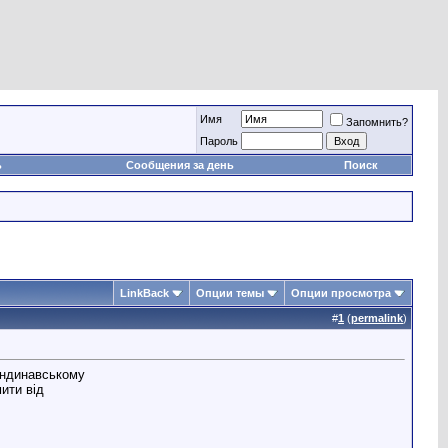
Имя
Запомнить?
Пароль
ь
Сообщения за день
Поиск
LinkBack
Опции темы
Опции просмотра
#
1
(
permalink
)
кандинавському
мити від