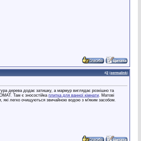
#
2
(
permalink
)
ктура дерева додає затишку, а мармур виглядає розкішно та
РОМАТ. Там є зносостійка
плитка для ванної кімнати
. Матові
и, які легко очищуються звичайною водою з м'яким засобом.