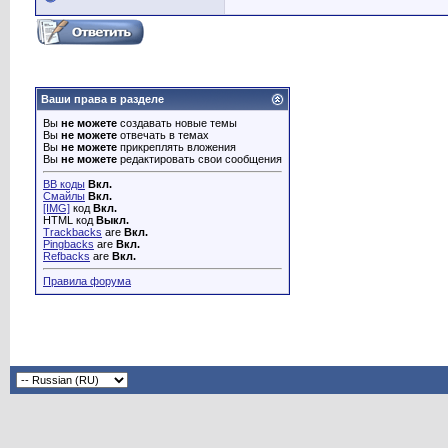
Ваши права в разделе
Вы
не можете
создавать новые темы
Вы
не можете
отвечать в темах
Вы
не можете
прикреплять вложения
Вы
не можете
редактировать свои сообщения
BB коды
Вкл.
Смайлы
Вкл.
[IMG]
код
Вкл.
HTML код
Выкл.
Trackbacks
are
Вкл.
Pingbacks
are
Вкл.
Refbacks
are
Вкл.
Правила форума