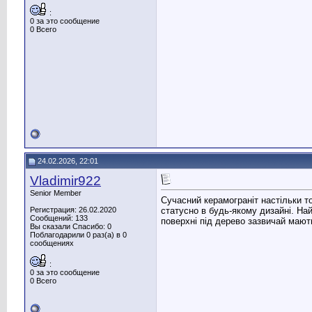
:
0 за это сообщение
0 Всего
24.02.2026, 22:01
Vladimir922
Senior Member
Сучасний керамограніт настільки т
статусно в будь-якому дизайні. На
Регистрация: 26.02.2020
Сообщений: 133
поверхні під дерево зазвичай мают
Вы сказали Спасибо: 0
Поблагодарили 0 раз(а) в 0
сообщениях
:
0 за это сообщение
0 Всего