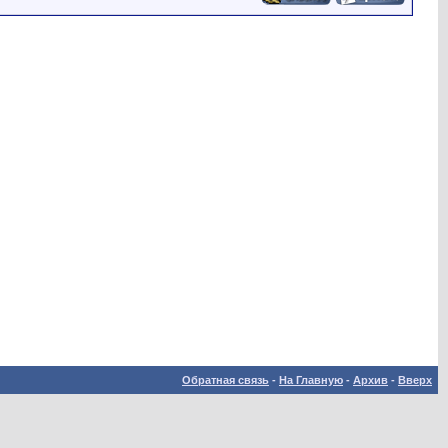
Обратная связь
-
На Главную
-
Архив
-
Вверх