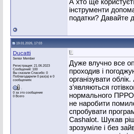
А хто ще користуєт
інструменти допом
податки? Давайте д
19.01.2026, 17:03
Ducatti
Senior Member
Дуже влучно все о
Регистрация: 21.06.2023
проходив і погодж
Сообщений: 100
Вы сказали Спасибо: 0
Поблагодарили 0 раз(а) в 0
організувати облік.
сообщениях
з’являються готівко
:
0 за это сообщение
нормального ПРРО с
0 Всего
не наробити помилок
спробувати програ
Cashalot. Шукав рі
зрозуміле і без зай