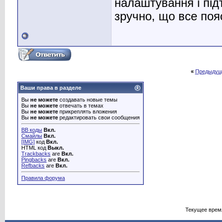
налаштування і пі
зручно, що все по
«
Предыдущ
Ваши права в разделе
Вы
не можете
создавать новые темы
Вы
не можете
отвечать в темах
Вы
не можете
прикреплять вложения
Вы
не можете
редактировать свои сообщения
BB коды
Вкл.
Смайлы
Вкл.
[IMG]
код
Вкл.
HTML код
Выкл.
Trackbacks
are
Вкл.
Pingbacks
are
Вкл.
Refbacks
are
Вкл.
Правила форума
Текущее врем