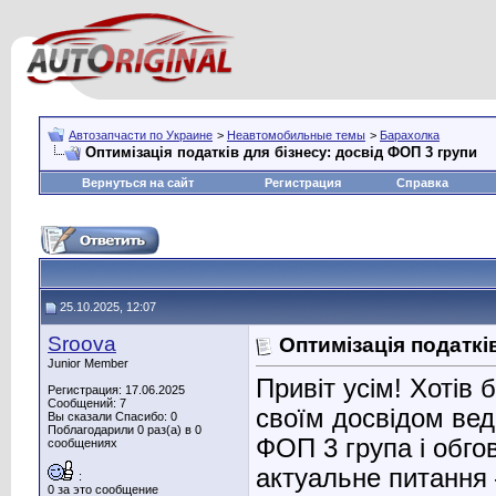
Автозапчасти по Украине
>
Неавтомобильные темы
>
Барахолка
Оптимізація податків для бізнесу: досвід ФОП 3 групи
Вернуться на сайт
Регистрация
Справка
25.10.2025, 12:07
Sroova
Оптимізація податкі
Junior Member
Привіт усім! Хотів 
Регистрация: 17.06.2025
Сообщений: 7
своїм досвідом вед
Вы сказали Спасибо: 0
Поблагодарили 0 раз(а) в 0
ФОП 3 група і обго
сообщениях
актуальне питанн
:
0 за это сообщение