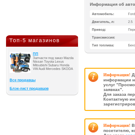
Информация об авт
Автомобиль:
Ford
Двигатель, л:
2.5
Привод:
Пер
Трансмиссия:
Топ-5 магазинов
Тип топлива:
Бен
ПП
Запчасти под заказ Mazda
Nissan Toyota Lexus
Mitsubishi Subaru Honda
VW Audi Mercedes SKODA
Д
Информация!
информации н
Все продавцы
услуг "Просмо
Блэк-лист продавцов
заявках".
Для заказа пе
Контактную и
зарегистриро
В
Информация!
посетителю, к