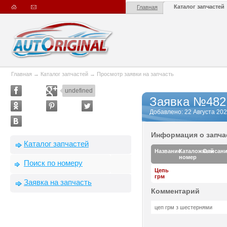
Каталог запчастей
Главная
Главная
→
Каталог запчастей
→
Просмотр заявки на запчасть
undefined
Заявка №482
Добавлено: 22 Августа 2023
Информация о запча
Каталог запчастей
Название
Каталожный
Описан
номер
Поиск по номеру
Цепь
грм
Заявка на запчасть
Комментарий
цеп грм з шестернями