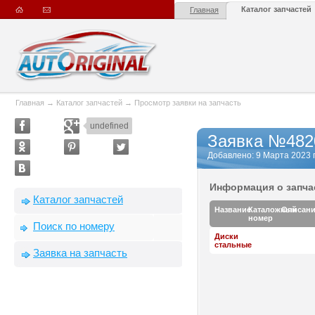
Каталог запчастей
Главная
Главная
→
Каталог запчастей
→
Просмотр заявки на запчасть
undefined
Заявка №482
Добавлено: 9 Марта 2023 г.
Информация о запча
Каталог запчастей
Название
Каталожный
Описан
номер
Поиск по номеру
Диски
стальные
Заявка на запчасть