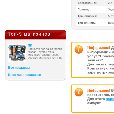
Двигатель, л:
2.2
Привод:
Зад
Трансмиссия:
5-ст
Тип топлива:
Бен
Топ-5 магазинов
ПП
Д
Информация!
Запчасти под заказ Mazda
информации н
Nissan Toyota Lexus
Mitsubishi Subaru Honda
услуг "Просмо
VW Audi Mercedes SKODA
заявках".
Для заказа пе
Все продавцы
Контактную и
зарегистриро
Блэк-лист продавцов
В
Информация!
посетителю, к
Для этого
зар
аккаунт.