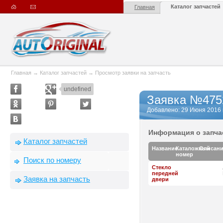
Каталог запчастей
Главная
Главная
→
Каталог запчастей
→
Просмотр заявки на запчасть
undefined
Заявка №475
Добавлено: 29 Июня 2016 г.
Информация о запча
Каталог запчастей
Название
Каталожный
Описан
номер
Поиск по номеру
Стекло
передней
Заявка на запчасть
двери