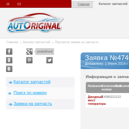
Каталог запчастей
Главная
Главная
→
Каталог запчастей
→
Просмотр заявки на запчасть
undefined
Заявка №474
Добавлено: 1 Июня 2016 г. 
Информация о запча
Каталог запчастей
Название
Каталожный
Описан
номер
Поиск по номеру
Диодный
JX080222122
мост
Заявка на запчасть
генератора