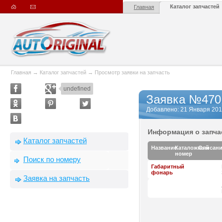
Каталог запчастей
Главная
Главная
→
Каталог запчастей
→
Просмотр заявки на запчасть
undefined
Заявка №470
Добавлено: 21 Января 2016 
Информация о запча
Каталог запчастей
Название
Каталожный
Описан
номер
Поиск по номеру
Габаритный
фонарь
Заявка на запчасть