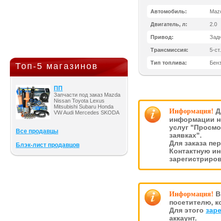
Автомобиль:
Mazd
Двигатель, л:
2.0
Привод:
Зад
Трансмиссия:
5-ст
Тип топлива:
Бен
Топ-5 магазинов
ПП
Запчасти под заказ Mazda
Nissan Toyota Lexus
Mitsubishi Subaru Honda
Д
Информация!
VW Audi Mercedes SKODA
информации н
услуг "Просмо
Все продавцы
заявках".
Для заказа пе
Блэк-лист продавцов
Контактную и
зарегистриро
В
Информация!
посетителю, к
Для этого
зар
аккаунт.