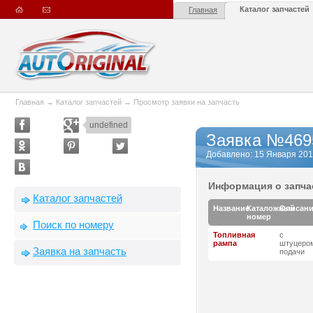
Каталог запчастей
Главная
Главная
→
Каталог запчастей
→
Просмотр заявки на запчасть
undefined
Заявка №469
Добавлено: 15 Января 2016 
Информация о запча
Каталог запчастей
Название
Каталожный
Описан
номер
Поиск по номеру
Топливная
с
рампа
штуцеро
Заявка на запчасть
подачи