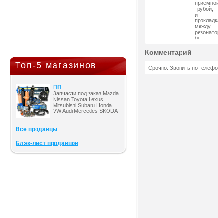
приемно
трубой,
и
прокладк
между
резонато
/>
Комментарий
Топ-5 магазинов
Срочно. Звонить по телефо
ПП
Запчасти под заказ Mazda
Nissan Toyota Lexus
Mitsubishi Subaru Honda
VW Audi Mercedes SKODA
Все продавцы
Блэк-лист продавцов