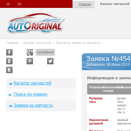
Каталог запчастей
Главная
Главная
→
Каталог запчастей
→
Просмотр заявки на запчасть
undefined
Заявка №454
Добавлено: 26 Июня 2015 г.
Информация о запча
Каталог запчастей
Название
Каталожный
Описан
номер
Поиск по номеру
Рулевая
рулев
тяга
тяга
Заявка на запчасть
левая.
<br />
<br />
Наконечник
правый
рулевой
наконечн