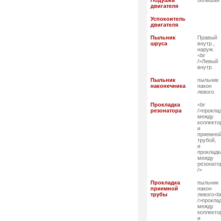
Подушка
большая
двигателя
Успокоитель
двигателя
Пыльник
Правый
шруса
внутр.,
наруж.
<br
/>Левый
внутр.
Пыльник
пыльник
наконечника
након
левого
Прокладка
<br
резонатора
/>прокла
между
коллекто
и
приемно
трубой,
и
прокладк
между
резонато
/>
Прокладка
пыльник
приемной
након
трубы
левого<b
/>прокла
между
коллекто
и