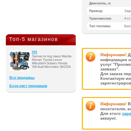
Двигатель, л:
Привод:
Зад
Трансмиссия:
4-ст
Тип топлива:
Бен
Топ-5 магазинов
ПП
Д
Информация!
Запчасти под заказ Mazda
информации н
Nissan Toyota Lexus
Mitsubishi Subaru Honda
услуг "Просмо
VW Audi Mercedes SKODA
заявках".
Для заказа пе
Все продавцы
Контактную и
зарегистриро
Блэк-лист продавцов
В
Информация!
посетителю, к
Для этого
зар
аккаунт.