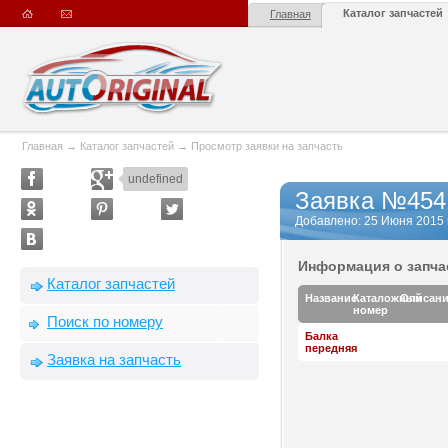
Каталог запчастей
Главная
Главная
→
Каталог запчастей
→
Просмотр заявки на запчасть
undefined
Заявка №454
Добавлено: 25 Июня 2015 г.
Информация о запча
Каталог запчастей
Название
Каталожный
Описан
номер
Поиск по номеру
Балка
передняя
Заявка на запчасть