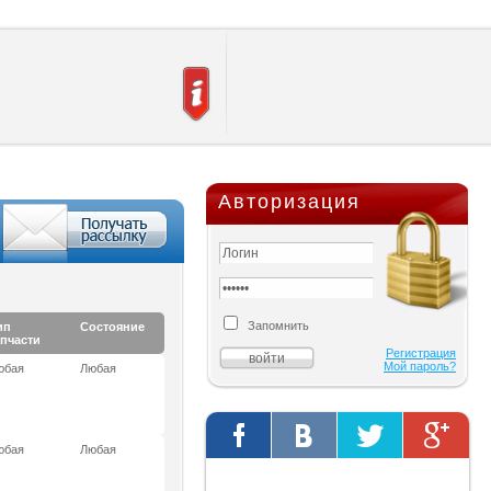
Авторизация
Запомнить
ип
Состояние
апчасти
Регистрация
Мой пароль?
юбая
Любая
юбая
Любая
Твиты от @AutOriginalShop