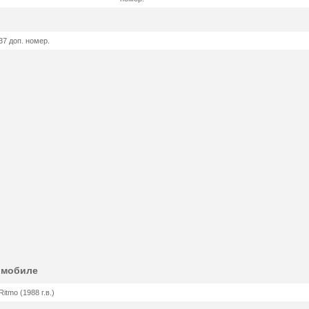
7 доп. номер.
омобиле
 Ritmo (1988 г.в.)