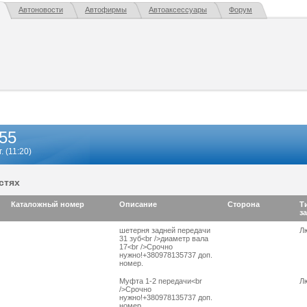
Автоновости
Автофирмы
Автоаксессуары
Форум
55
 (11:20)
стях
Каталожный номер
Описание
Сторона
Т
з
шетерня задней передачи
Л
31 зуб<br />диаметр вала
17<br />Срочно
нужно!+380978135737 доп.
номер.
Муфта 1-2 передачи<br
Л
/>Срочно
нужно!+380978135737 доп.
номер.