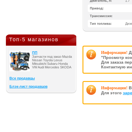
Двигатель, л:
1.7
Привод:
Трансмиссия:
Тип топлива:
Диз
Топ-5 магазинов
Д
Информация!
ПП
Запчасти под заказ Mazda
"Просмотр кон
Nissan Toyota Lexus
Для заказа пе
Mitsubishi Subaru Honda
Контактную и
VW Audi Mercedes SKODA
Все продавцы
Блэк-лист продавцов
В
Информация!
Для этого
зар