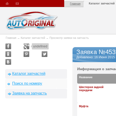
Каталог запчастей
Главная
Главная
→
Каталог запчастей
→
Просмотр заявки на запчасть
undefined
Заявка №453
Добавлено: 16 Июня 2015 г.
Информация о запча
Каталог запчастей
Название
Поиск по номеру
Шестерня задней
передачи
Заявка на запчасть
Муфта