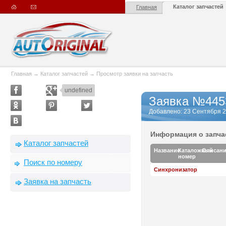
Каталог запчастей
Главная
Главная
→
Каталог запчастей
→
Просмотр заявки на запчасть
undefined
Заявка №445
Добавлено: 23 Сентября 20
Информация о запча
Каталог запчастей
Название
Каталожный
Описан
номер
Поиск по номеру
Синхронизатор
Заявка на запчасть