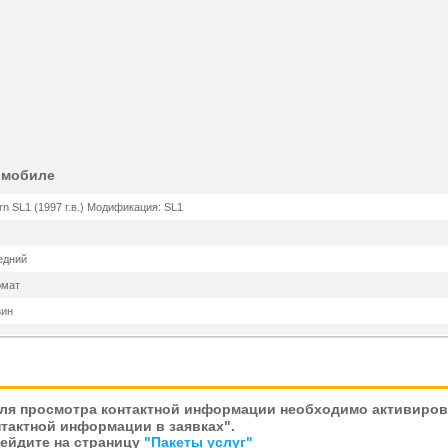
омобиле
rn SL1 (1997 г.в.) Модификация: SL1
едний
омат
зин
ля просмотра контактной информации необходимо активирова
тактной информации в заявках".
рейдите на страницу
"Пакеты услуг"