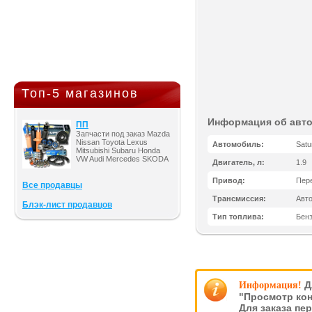
Топ-5 магазинов
Информация об авт
ПП
Запчасти под заказ Mazda
Nissan Toyota Lexus
Автомобиль:
Satu
Mitsubishi Subaru Honda
VW Audi Mercedes SKODA
Двигатель, л:
1.9
Привод:
Пер
Все продавцы
Трансмиссия:
Авт
Блэк-лист продавцов
Тип топлива:
Бен
Д
Информация!
"Просмотр кон
Для заказа пе