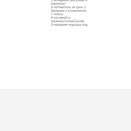
5.вкладыши шатунные и
коренные
6.натяжитель на цепь 2
башмака и успокоитель
7.помпа
8.натяжной и
промежуточный ролик
9.передняя подушка под