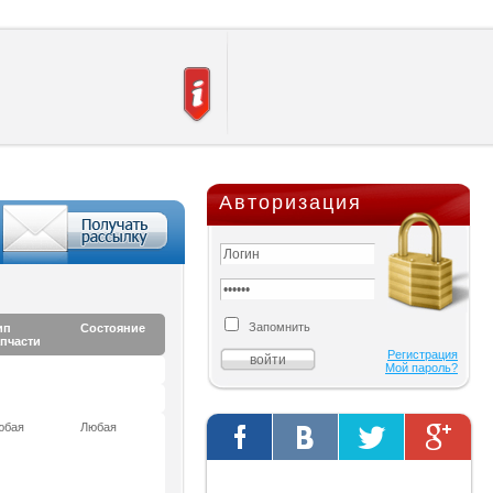
Авторизация
Запомнить
ип
Состояние
апчасти
Регистрация
Мой пароль?
юбая
Любая
Твиты от @AutOriginalShop