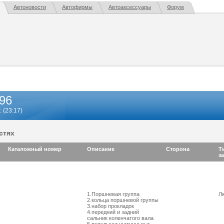
Автоновости
Автофирмы
Автоаксессуары
Форум
96
 (23:17)
стях
Каталожный номер
Описание
Сторона
Т
з
1.Поршневая группа
Л
2.кольца поршневой группы
3.набор прокладок
4.передний и задний
сальник коленчатого вала