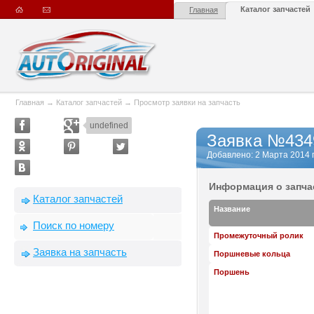
Каталог запчастей
Главная
Главная
→
Каталог запчастей
→
Просмотр заявки на запчасть
undefined
Заявка №434
Добавлено: 2 Марта 2014 г.
Информация о запча
Каталог запчастей
Название
Поиск по номеру
Промежуточный ролик
Заявка на запчасть
Поршневые кольца
Поршень