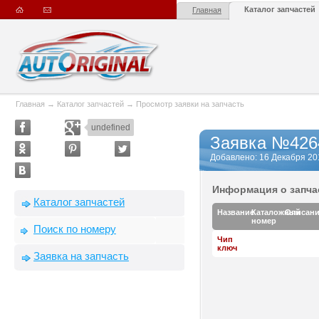
Каталог запчастей
Главная
Главная
→
Каталог запчастей
→
Просмотр заявки на запчасть
undefined
Заявка №426
Добавлено: 16 Декабря 2013
Информация о запча
Каталог запчастей
Название
Каталожный
Описан
номер
Поиск по номеру
Чип
ключ
Заявка на запчасть