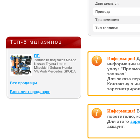
Двигатель, л:
Привод:
Трансмиссия:
Тип топлива:
Топ-5 магазинов
ПП
Д
Информация!
Запчасти под заказ Mazda
информации н
Nissan Toyota Lexus
Mitsubishi Subaru Honda
услуг "Просмо
VW Audi Mercedes SKODA
заявках".
Для заказа пе
Все продавцы
Контактную и
зарегистриро
Блэк-лист продавцов
В
Информация!
посетителю, к
Для этого
зар
аккаунт.