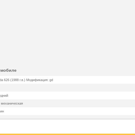
омобиле
a 626 (1988 г.в.) Модификация: gd
едний
. механическая
зин