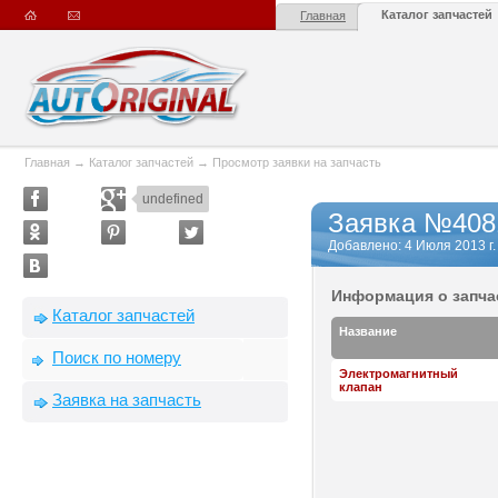
Каталог запчастей
Главная
Главная
→
Каталог запчастей
→
Просмотр заявки на запчасть
undefined
Заявка №408
Добавлено: 4 Июля 2013 г. 
Информация о запча
Каталог запчастей
Название
Поиск по номеру
Электромагнитный
клапан
Заявка на запчасть