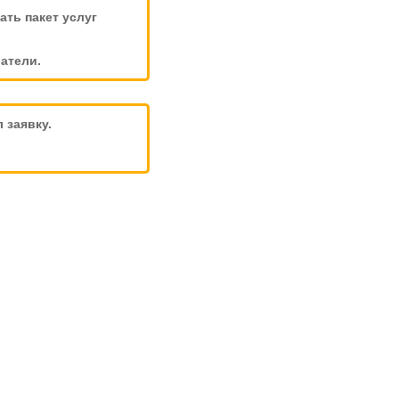
ть пакет услуг
атели.
 заявку.