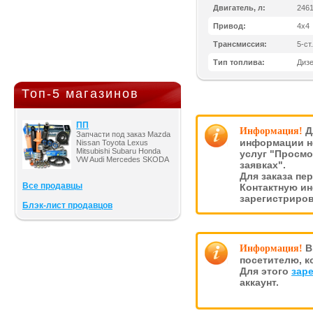
Двигатель, л:
246
Привод:
4x4
Трансмиссия:
5-ст
Тип топлива:
Диз
Топ-5 магазинов
ПП
Д
Информация!
Запчасти под заказ Mazda
информации н
Nissan Toyota Lexus
Mitsubishi Subaru Honda
услуг "Просмо
VW Audi Mercedes SKODA
заявках".
Для заказа пе
Все продавцы
Контактную и
зарегистриро
Блэк-лист продавцов
В
Информация!
посетителю, к
Для этого
зар
аккаунт.