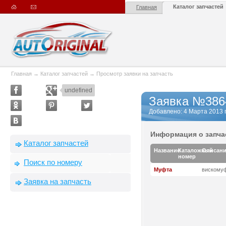
Каталог запчастей
Главная
Главная
→
Каталог запчастей
→
Просмотр заявки на запчасть
undefined
Заявка №386
Добавлено: 4 Марта 2013 г.
Информация о запча
Каталог запчастей
Название
Каталожный
Описан
номер
Поиск по номеру
Муфта
вискому
Заявка на запчасть