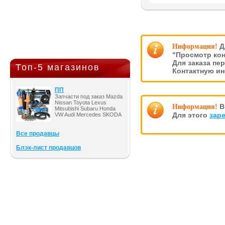
Д
Информация!
"Просмотр кон
Для заказа пе
Топ-5 магазинов
Контактную и
ПП
Запчасти под заказ Mazda
Nissan Toyota Lexus
В
Информация!
Mitsubishi Subaru Honda
Для этого
зар
VW Audi Mercedes SKODA
Все продавцы
Блэк-лист продавцов