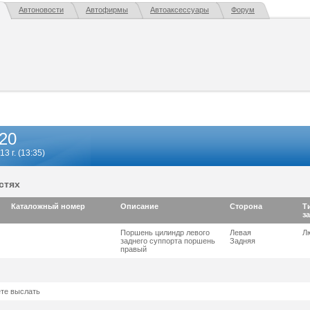
Автоновости
Автофирмы
Автоаксессуары
Форум
20
3 г. (13:35)
стях
Каталожный номер
Описание
Сторона
Т
з
Поршень цилиндр левого
Левая
Л
заднего суппорта поршень
Задняя
правый
ете выслать