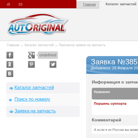
Каталог запчастей
Главная
Главная
→
Каталог запчастей
→
Просмотр заявки на запчасть
undefined
Заявка №385
Добавлено: 26 Февраля 201
Информация о запча
Каталог запчастей
Название
Поиск по номеру
Поршень суппорта
Заявка на запчасть
Комментарий
А если я из России вы мож