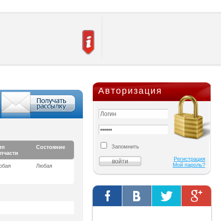
Авторизация
Запомнить
ип
Состояние
апчасти
Регистрация
Мой пароль?
юбая
Любая
Твиты от @AutOriginalShop