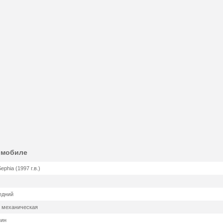
омобиле
Sephia (1997 г.в.)
едний
. механическая
зин