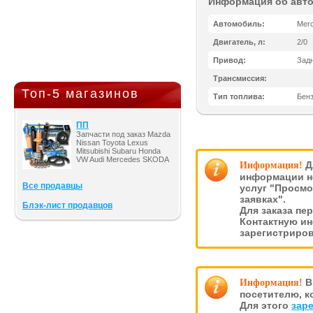
Информация об авт
Автомобиль:
Merc
Двигатель, л:
2/0
Привод:
Зад
Трансмиссия:
Топ-5 магазинов
Тип топлива:
Бен
ПП
Запчасти под заказ Mazda
Nissan Toyota Lexus
Mitsubishi Subaru Honda
VW Audi Mercedes SKODA
Д
Информация!
информации н
Все продавцы
услуг "Просмо
заявках".
Блэк-лист продавцов
Для заказа пе
Контактную и
зарегистриро
В
Информация!
посетителю, к
Для этого
зар