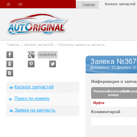
Каталог запчастей
Главная
Главная
→
Каталог запчастей
→
Просмотр заявки на запчасть
undefined
Заявка №367
Добавлено: 15 Декабря 2012
Информация о запча
Каталог запчастей
Название
Каталожный
Описан
номер
Поиск по номеру
Муфта
Заявка на запчасть
Комментарий