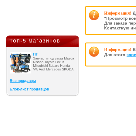
Д
Информация!
"Просмотр кон
Для заказа пе
Контактную и
Топ-5 магазинов
В
Информация!
ПП
Для этого
зар
Запчасти под заказ Mazda
Nissan Toyota Lexus
Mitsubishi Subaru Honda
VW Audi Mercedes SKODA
Все продавцы
Блэк-лист продавцов