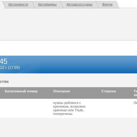
Автоновости
Автофирмы
Автоаксессуары
Форум
45
2 г. (17:05)
стях
Каталожный номер
Описание
Сторона
Т
з
нужны рейлинги с
Л
крепежом, возможно
оригинал или Thule,
поперечены.