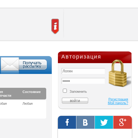
Авторизация
Запомнить
ип
Состояние
апчасти
Регистрация
Мой пароль?
юбая
Любая
Твиты от @AutOriginalShop