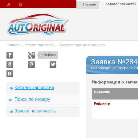
Каталог запчастей
Главная
Главная
→
Каталог запчастей
→
Просмотр заявки на запчасть
undefined
Заявка №284
Добавлено: 18 Февраля 201
Информация о запча
Каталог запчастей
Название
Поиск по номеру
Рейлинги
Заявка на запчасть