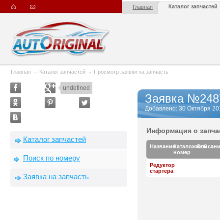
Каталог запчастей
Главная
Главная
→
Каталог запчастей
→
Просмотр заявки на запчасть
undefined
Заявка №248
Добавлено: 30 Октября 2011
Информация о запча
Каталог запчастей
Название
Каталожный
Описан
номер
Поиск по номеру
Редуктор
стартера
Заявка на запчасть