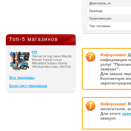
Двигатель, л:
Привод:
Трансмиссия:
Тип топлива:
Топ-5 магазинов
ПП
Д
Информация!
Запчасти под заказ Mazda
информации н
Nissan Toyota Lexus
Mitsubishi Subaru Honda
услуг "Просмо
VW Audi Mercedes SKODA
заявках".
Для заказа пе
Все продавцы
Контактную и
зарегистриро
Блэк-лист продавцов
В
Информация!
посетителю, к
Для этого
зар
аккаунт.