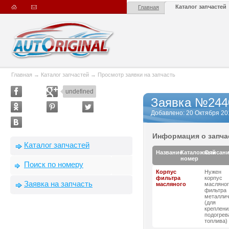
Каталог запчастей
Главная
Главная
→
Каталог запчастей
→
Просмотр заявки на запчасть
undefined
Заявка №244
Добавлено: 20 Октября 2011
Информация о запча
Каталог запчастей
Название
Каталожный
Описан
номер
Поиск по номеру
Корпус
Нужен
фильтра
корпус
Заявка на запчасть
масляного
масляног
фильтра
металлич
(для
креплени
подогрев
топлива)