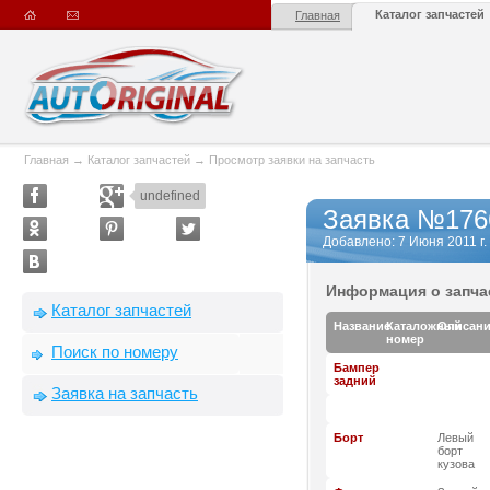
Каталог запчастей
Главная
Главная
→
Каталог запчастей
→
Просмотр заявки на запчасть
undefined
Заявка №176
Добавлено: 7 Июня 2011 г. 
Информация о запча
Каталог запчастей
Название
Каталожный
Описан
номер
Поиск по номеру
Бампер
задний
Заявка на запчасть
Борт
Левый
борт
кузова