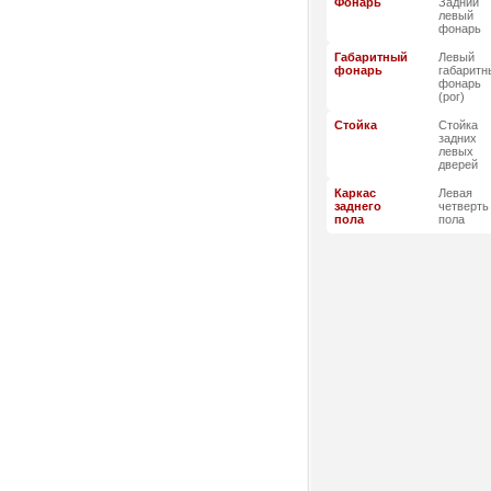
Фонарь
Задний
левый
фонарь
Габаритный
Левый
фонарь
габаритн
фонарь
(рог)
Стойка
Стойка
задних
левых
дверей
Каркас
Левая
заднего
четверть
пола
пола