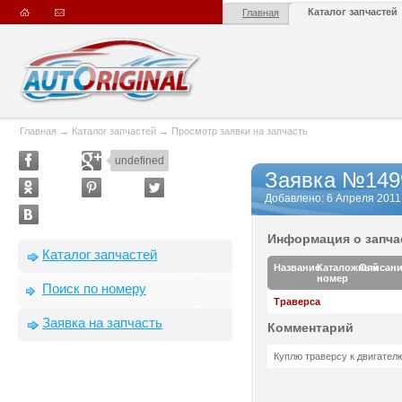
Каталог запчастей
Главная
Главная
→
Каталог запчастей
→
Просмотр заявки на запчасть
undefined
Заявка №149
Добавлено: 6 Апреля 2011 г
Информация о запча
Каталог запчастей
Название
Каталожный
Описан
номер
Поиск по номеру
Траверса
Заявка на запчасть
Комментарий
Куплю траверсу к двигател