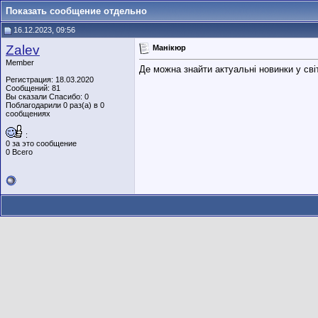
Показать сообщение отдельно
16.12.2023, 09:56
Zalev
Манікюр
Member
Де можна знайти актуальні новинки у сві
Регистрация: 18.03.2020
Сообщений: 81
Вы сказали Спасибо: 0
Поблагодарили 0 раз(а) в 0
сообщениях
:
0 за это сообщение
0 Всего