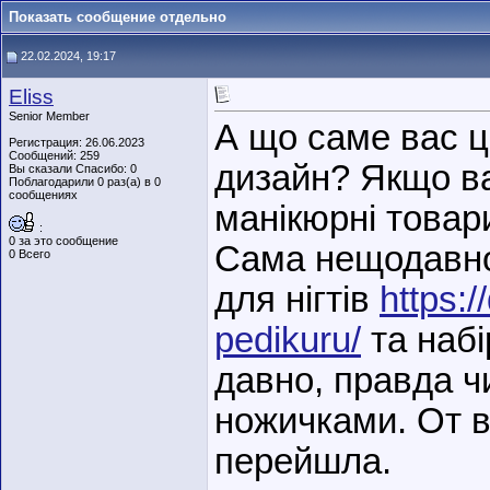
Показать сообщение отдельно
22.02.2024, 19:17
Eliss
Senior Member
А що саме вас ц
Регистрация: 26.06.2023
Сообщений: 259
дизайн? Якщо ва
Вы сказали Спасибо: 0
Поблагодарили 0 раз(а) в 0
сообщениях
манікюрні товари
:
0 за это сообщение
Сама нещодавно
0 Всего
для нігтів
https:/
pedikuru/
та набі
давно, правда ч
ножичками. От в
перейшла.